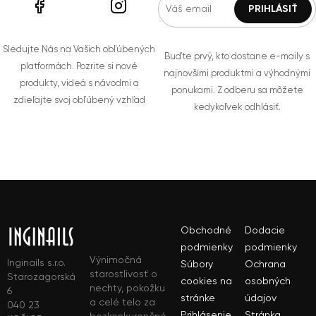
Sledujte Nás na Vašich obľúbených
Buďte prvý, kto dostane e-maily s
platformách. Pozrite si nové
najnovšími produktmi a výhodnými
produkty, videá s návodmi a
ponukami. Z odberu sa môžete
zdieľajte svoj obľúbený vzhľad
kedykoľvek odhlásiť.
Obchodné
Dodacie
podmienky
podmienky
Výnimočná
Inginails s.r.o.
Súbory
Ochrana
starostlivosť o
Starozagorská
cookies na
osobných
nechty, pokožku
6
stránke
údajov
a celé telo za
040 23
Prihlásenie
Stránka