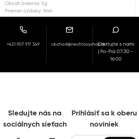
Obsah balenia: 5g
Priemer ozdoby: 1mm
Chatujte s nami
+421 907 917 349
obchod@nechtovyshop.sk
| Po-Pia 07:30 -
16:00
Sledujte nás na
Prihlásiť sa k oberu
sociálnych sieťach
noviniek