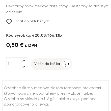
Dekoračný prvok medovo zlatej farby - šesťhrany so zlatistým
odleskom.
Pridať do obľúbených
Kód výrobku: 420.03/166.13b
0,50 €
s DPH
expand_less
Vložiť do košíka
expand_more
Ozdobné flitre v medovo zlatom farebnom prevedení,
ktorých povrch je obohatený o lesk v zlatej farbe.
Ozdoba sa vkladá do UV gélu alebo akrylu pomocou
pomarančového drievka.