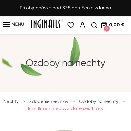
Pri objednávke nad 33€ doručenie zdarma
MENU
0,00 €
0
Ozdoby na nechty
Nechty
>
Zdobenie nechtov
>
Ozdoby na nechty
>
1mm flitre - medovo zlaté šesťhrany