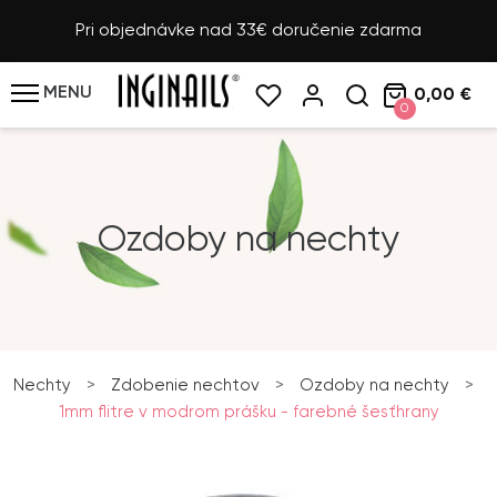
Pri objednávke nad 33€ doručenie zdarma
MENU
0,00 €
0
Ozdoby na nechty
Nechty
>
Zdobenie nechtov
>
Ozdoby na nechty
>
1mm flitre v modrom prášku - farebné šesťhrany