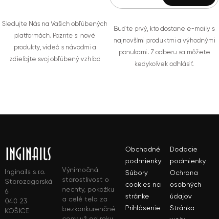
Sledujte Nás na Vašich obľúbených
Buďte prvý, kto dostane e-maily s
platformách. Pozrite si nové
najnovšími produktmi a výhodnými
produkty, videá s návodmi a
ponukami. Z odberu sa môžete
zdieľajte svoj obľúbený vzhľad
kedykoľvek odhlásiť.
Obchodné
Dodacie
podmienky
podmienky
Výnimočná
Inginails s.r.o.
Súbory
Ochrana
starostlivosť o
Starozagorská
cookies na
osobných
nechty, pokožku
6
stránke
údajov
a celé telo za
040 23
Prihlásenie
Stránka
bezkonkurenčné
KOŠICE