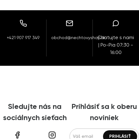
Chatujte s nami
+421 907 917 349
obchod@nechtovyshop.sk
| Po-Pia 07:30 -
16:00
Sledujte nás na
Prihlásiť sa k oberu
sociálnych sieťach
noviniek