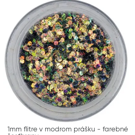
1mm flitre v modrom prášku - farebné