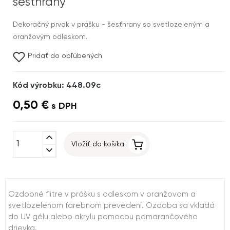
šesťhrany
Dekoračný prvok v prášku - šesťhrany so svetlozeleným a
oranžovým odleskom.
Pridať do obľúbených
Kód výrobku: 448.09c
0,50 €
s DPH
expand_less
Vložiť do košíka
expand_more
Ozdobné flitre v prášku s odleskom v oranžovom a
svetlozelenom farebnom prevedení. Ozdoba sa vkladá
do UV gélu alebo akrylu pomocou pomarančového
drievka.