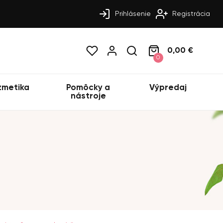
Prihlásenie
Registrácia
0,00 €
0
zmetika
Pomôcky a
Výpredaj
nástroje