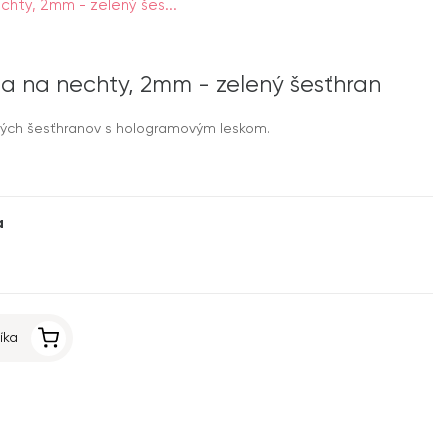
hty, 2mm - zelený šes...
a na nechty, 2mm - zelený šesťhran
ených šesťhranov s hologramovým leskom.
a
íka