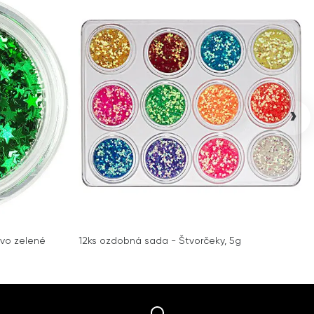
›
vo zelené
12ks ozdobná sada - Štvorčeky, 5g