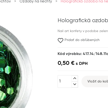
echtov
>
Ozdoby na nechty
>
Holografická ozdoba na nec
Holografická ozdob
Nail art konfety v podobe zel
Pridať do obľúbených
Kód výrobku: 417.14/148.11
0,50 €
s DPH
expand_less
Vložiť do koš
expand_more