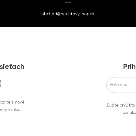
obchod@nechtovyshop.sk
 sieťach
Prih
zrite si nové
Buďte prvý, kto
bený vzhľad
ponuka