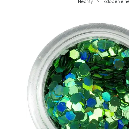
Nechty
>
Zdobenie n