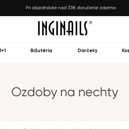
Pri objednávke nad 33€ doručenie zdarma
1+1
Bižutéria
Darčeky
Ko
Ozdoby na nechty