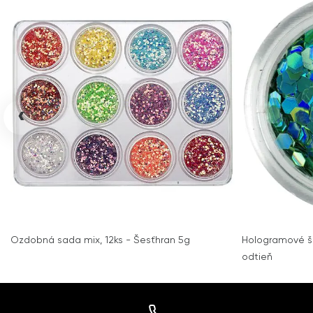
‹
Ozdobná sada mix, 12ks - Šesťhran 5g
Hologramové še
odtieň