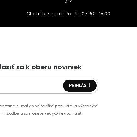
Chatujte s nami | Po-Pia 07:30 - 16:00
lásiť sa k oberu noviniek
 dostane e-maily s najnovšími produktmi a výhodnými
mi. Z odberu sa môžete kedykoľvek odhlásiť.