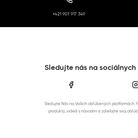
+421 907 917 349
Sledujte nás na sociálnych
Sledujte Nás na Vašich obľúbených platformách. Po
produkty, videá s návodmi a zdieľajte svoj obľú