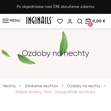
Pri objednávke nad 33€ doručenie zdarma
MENU
0,00 €
0
Ozdoby na nechty
Nechty
>
Zdobenie nechtov
>
Ozdoby na nechty
>
Zelené konfety, 1mm - holografické šesťhrany