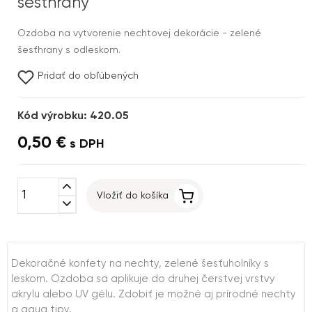
šesťhrany
Ozdoba na vytvorenie nechtovej dekorácie - zelené
šesťhrany s odleskom.
Pridať do obľúbených
Kód výrobku: 420.05
0,50 €
s DPH
expand_less
Vložiť do košíka
expand_more
Dekoračné konfety na nechty, zelené šesťuholníky s
leskom. Ozdoba sa aplikuje do druhej čerstvej vrstvy
akrylu alebo UV gélu. Zdobiť je možné aj prírodné nechty
a aqua tipy.