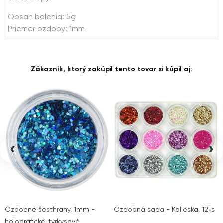
Obsah balenia: 5g
Priemer ozdoby: 1mm
Zákazník, ktorý zakúpil tento tovar si kúpil aj:
‹
›
Ozdobné šesťhrany, 1mm -
Ozdobná sada - Kolieska, 12ks
holografické, tyrkysové