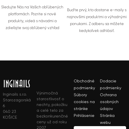
Sledujte Nás na Vašich obľúbených
Buďte prvý, kto dostane e-maily s
platformách. Pozrite si nové
najnovšími produktmi a výhodnými
produkty, videá s návodmi a
ponukami. Z odberu sa môžete
zdieľajte svoj obľúbený vzhľad
kedykoľvek odhlásiť.
Obchodné
Dodacie
podmienky
podmienky
Výnimočná
Inginails s.r.o.
Súbory
Ochrana
starostlivosť o
Starozagorská
cookies na
osobných
nechty, pokožku
6
stránke
údajov
a celé telo za
040 23
Prihlásenie
Stránka
bezkonkurenčné
KOŠICE
ceny už od roku
webu
2007