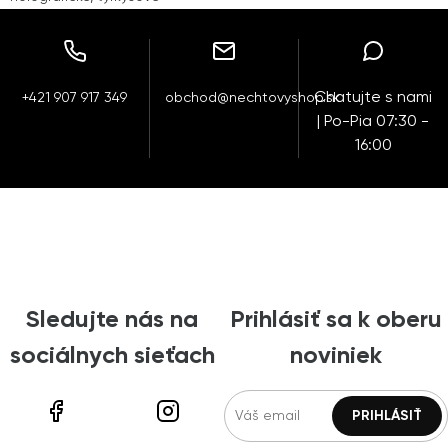
Chatujte s nami
+421 907 917 349
obchod@nechtovyshop.sk
| Po-Pia 07:30 -
16:00
Sledujte nás na
Prihlásiť sa k oberu
sociálnych sieťach
noviniek