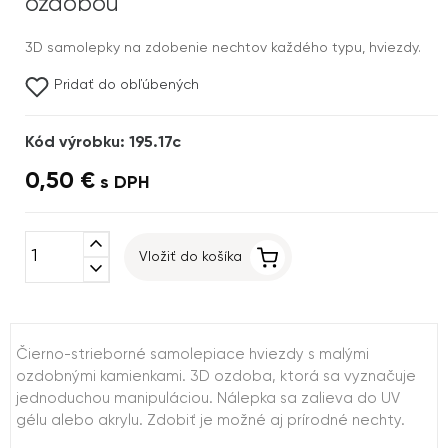
ozdobou
3D samolepky na zdobenie nechtov každého typu, hviezdy.
Pridať do obľúbených
Kód výrobku: 195.17c
0,50 €
s DPH
expand_less
Vložiť do košíka
expand_more
Čierno-strieborné samolepiace hviezdy s malými
ozdobnými kamienkami. 3D ozdoba, ktorá sa vyznačuje
jednoduchou manipuláciou. Nálepka sa zalieva do UV
gélu alebo akrylu. Zdobiť je možné aj prírodné nechty.