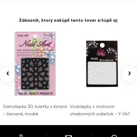
Zákazník, ktorý zakúpil tento tovar si kúpil aj:
‹
›
Samolepka 3D, kvietky s listami
Vodolepky s motívom
- červené, modré
strieborných srdiečok - Y-041