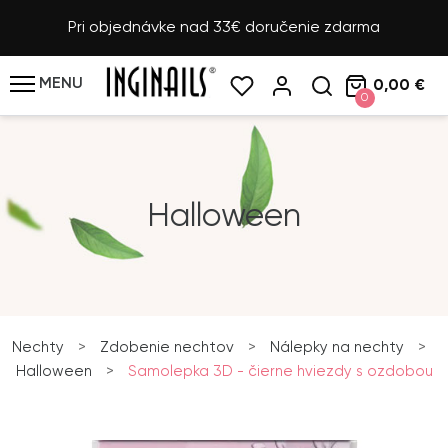
Pri objednávke nad 33€ doručenie zdarma
MENU
0,00 €
0
Halloween
Nechty
>
Zdobenie nechtov
>
Nálepky na nechty
>
Halloween
>
Samolepka 3D - čierne hviezdy s ozdobou