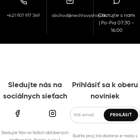
Chatujte s nami
+421 907 917 349
obchod@nechtovyshop.sk
| Po-Pia 07:30 -
16:00
Sledujte nás na
Prihlásiť sa k oberu
sociálnych sieťach
noviniek
Sledujte Nás na Vašich obľúbených
Buďte prvý, kto dostane e-maily s