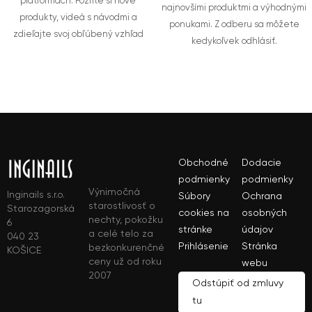
platformách. Pozrite si nové
najnovšími produktmi a výhodnými
produkty, videá s návodmi a
ponukami. Z odberu sa môžete
zdieľajte svoj obľúbený vzhľad
kedykoľvek odhlásiť.
Obchodné
Dodacie
podmienky
podmienky
Výnimočná
Inginails s.r.o.
Súbory
Ochrana
starostlivosť o
Starozagorská
cookies na
osobných
nechty, pokožku
6
stránke
údajov
a celé telo za
040 23
Prihlásenie
Stránka
bezkonkurenčné
KOŠICE
ceny už od roku
webu
2007
Odstúpiť od zmluvy
tu