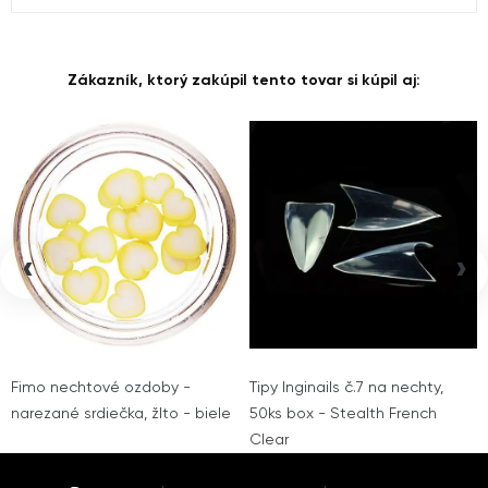
Zákazník, ktorý zakúpil tento tovar si kúpil aj:
‹
›
Fimo nechtové ozdoby -
Tipy Inginails č.7 na nechty,
narezané srdiečka, žlto - biele
50ks box - Stealth French
Clear