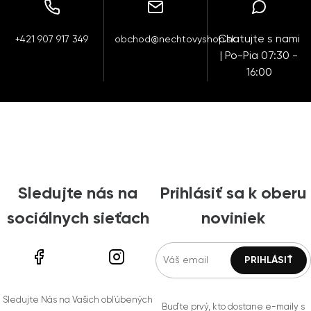
Chatujte s nami
+421 907 917 349
obchod@nechtovyshop.sk
| Po-Pia 07:30 -
16:00
Sledujte nás na
Prihlásiť sa k oberu
sociálnych sieťach
noviniek
Sledujte Nás na Vašich obľúbených
Buďte prvý, kto dostane e-maily s