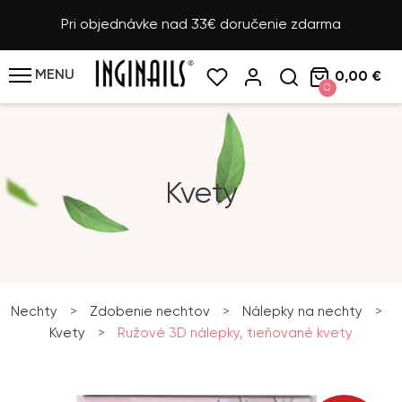
Pri objednávke nad 33€ doručenie zdarma
MENU
0,00 €
0
Kvety
Nechty
>
Zdobenie nechtov
>
Nálepky na nechty
>
Kvety
>
Ružové 3D nálepky, tieňované kvety