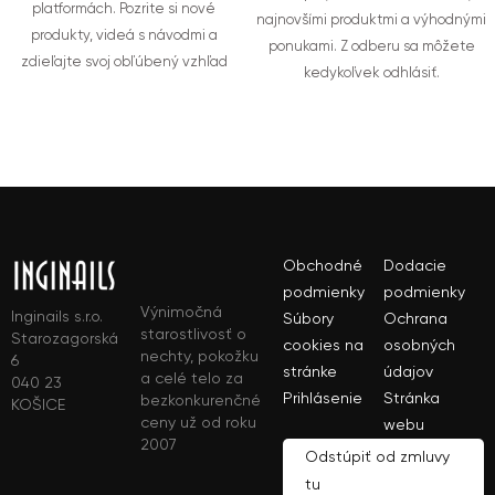
platformách. Pozrite si nové
najnovšími produktmi a výhodnými
produkty, videá s návodmi a
ponukami. Z odberu sa môžete
zdieľajte svoj obľúbený vzhľad
kedykoľvek odhlásiť.
Obchodné
Dodacie
podmienky
podmienky
Výnimočná
Inginails s.r.o.
Súbory
Ochrana
starostlivosť o
Starozagorská
cookies na
osobných
nechty, pokožku
6
stránke
údajov
a celé telo za
040 23
Prihlásenie
Stránka
bezkonkurenčné
KOŠICE
ceny už od roku
webu
2007
Odstúpiť od zmluvy
tu