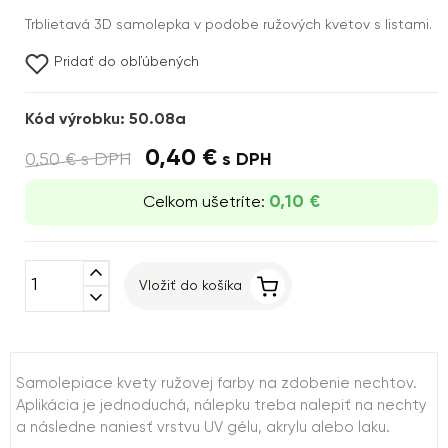
Trblietavá 3D samolepka v podobe ružových kvetov s listami.
Pridať do obľúbených
Kód výrobku: 50.08a
0,40 €
0,50 €
s DPH
s DPH
0,10 €
Celkom ušetríte:
expand_less
Vložiť do košíka
expand_more
Samolepiace kvety ružovej farby na zdobenie nechtov.
Aplikácia je jednoduchá, nálepku treba nalepiť na nechty
a následne naniesť vrstvu UV gélu, akrylu alebo laku.