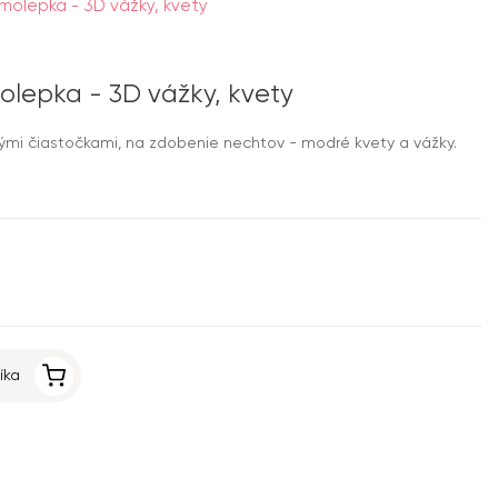
amolepka - 3D vážky, kvety
olepka - 3D vážky, kvety
ými čiastočkami, na zdobenie nechtov - modré kvety a vážky.
íka