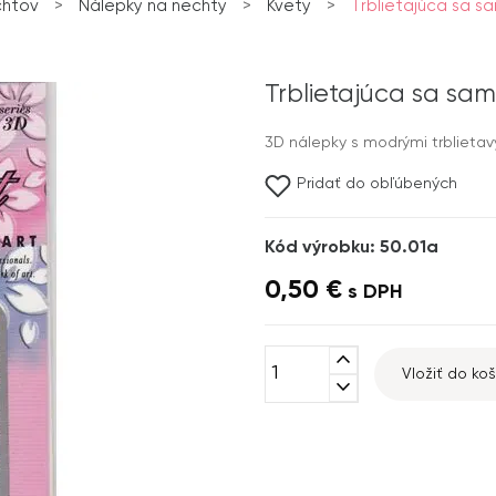
chtov
>
Nálepky na nechty
>
Kvety
>
Trblietajúca sa s
Trblietajúca sa sam
3D nálepky s modrými trblietav
Pridať do obľúbených
Kód výrobku: 50.01a
0,50 €
s DPH
expand_less
Vložiť do koš
expand_more