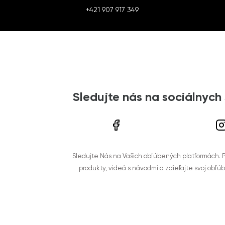
+421 907 917 349
Sledujte nás na sociálnych
Sledujte Nás na Vašich obľúbených platformách. Po
produkty, videá s návodmi a zdieľajte svoj obľú