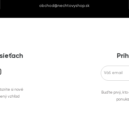
obchod@nechtovyshop.sk
 sieťach
Prih
zrite si nové
Buďte prvý, kto
bený vzhľad
ponuka