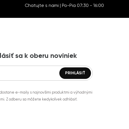
Chatujte s nami | Po-Pia 07:30 - 16:00
lásiť sa k oberu noviniek
 dostane e-maily s najnovšími produktmi a výhodnými
mi. Z odberu sa môžete kedykoľvek odhlásiť.