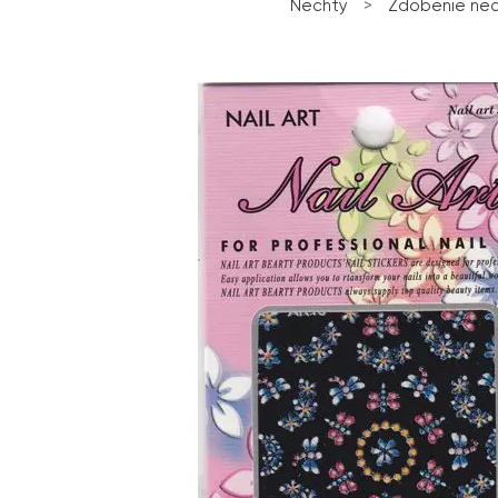
Nechty
>
Zdobenie ne