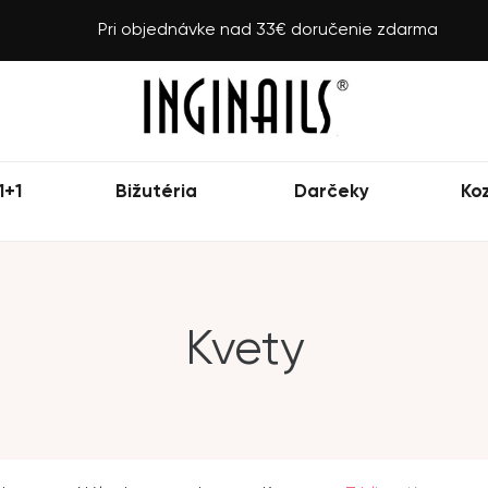
Pri objednávke nad 33€ doručenie zdarma
1+1
Bižutéria
Darčeky
Ko
Kvety