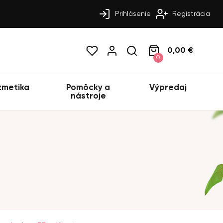
Prihlásenie
Registrácia
0,00 €
0
zmetika
Pomôcky a
Výpredaj
nástroje