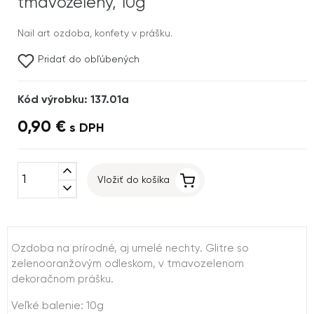
tmavozelený, 10g
Nail art ozdoba, konfety v prášku.
Pridať do obľúbených
Kód výrobku: 137.01a
0,90 €
s DPH
expand_less
Vložiť do košíka
expand_more
Ozdoba na prírodné, aj umelé nechty. Glitre so
zelenooranžovým odleskom, v tmavozelenom
dekoračnom prášku.
Veľké balenie: 10g