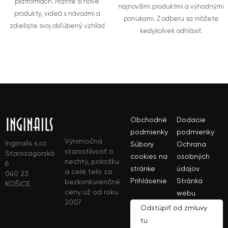
platformách. Pozrite si nové
najnovšími produktmi a výhodnými
produkty, videá s návodmi a
ponukami. Z odberu sa môžete
zdieľajte svoj obľúbený vzhľad
kedykoľvek odhlásiť.
Obchodné
Dodacie
podmienky
podmienky
Výnimočná
Inginails s.r.o.
Súbory
Ochrana
starostlivosť o
Starozagorská
cookies na
osobných
nechty, pokožku
6
stránke
údajov
a celé telo za
040 23
Prihlásenie
Stránka
bezkonkurenčné
KOŠICE
ceny už od roku
webu
2007
Odstúpiť od zmluvy
tu