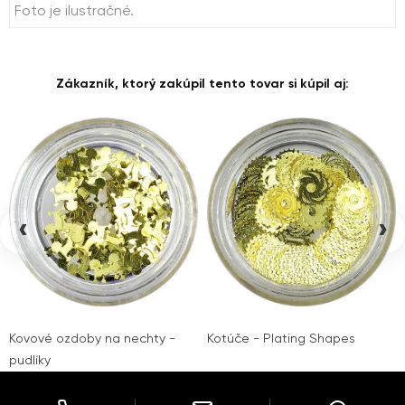
Foto je ilustračné.
Zákazník, ktorý zakúpil tento tovar si kúpil aj:
‹
›
Kovové ozdoby na nechty -
Kotúče - Plating Shapes
pudlíky