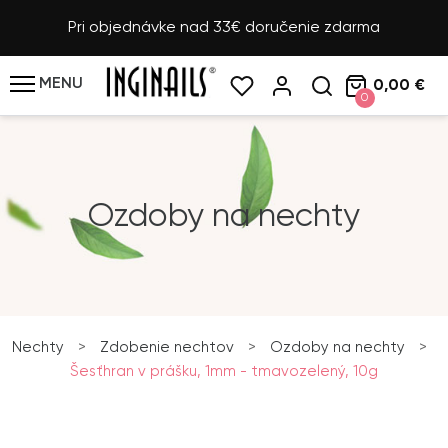
Pri objednávke nad 33€ doručenie zdarma
MENU
0,00 €
0
Ozdoby na nechty
Nechty
>
Zdobenie nechtov
>
Ozdoby na nechty
>
Šesťhran v prášku, 1mm - tmavozelený, 10g