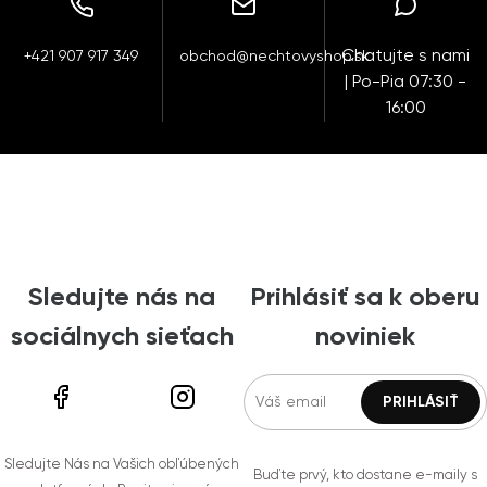
Chatujte s nami
+421 907 917 349
obchod@nechtovyshop.sk
| Po-Pia 07:30 -
16:00
Sledujte nás na
Prihlásiť sa k oberu
sociálnych sieťach
noviniek
Sledujte Nás na Vašich obľúbených
Buďte prvý, kto dostane e-maily s