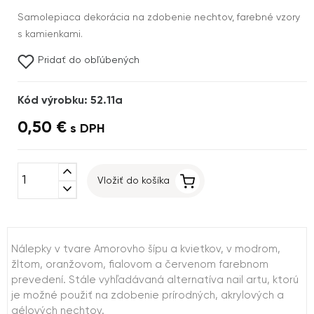
Samolepiaca dekorácia na zdobenie nechtov, farebné vzory
s kamienkami.
Pridať do obľúbených
Kód výrobku: 52.11a
0,50 €
s DPH
expand_less
Vložiť do košíka
expand_more
Nálepky v tvare Amorovho šípu a kvietkov, v modrom,
žltom, oranžovom, fialovom a červenom farebnom
prevedení. Stále vyhľadávaná alternatíva nail artu, ktorú
je možné použiť na zdobenie prírodných, akrylových a
gélových nechtov.