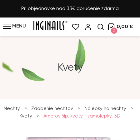
Pri objednávke nad 33€ doručenie zdarma
MENU
0,00 €
0
Kvety
Nechty
>
Zdobenie nechtov
>
Nálepky na nechty
>
Kvety
>
Amorov šíp, kvety - samolepky, 3D