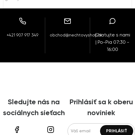
Chatujte s nami
+421 907 917 349
obchod@nechtovyshop.sk
| Po-Pia 07:30 -
16:00
Sledujte nás na
Prihlásiť sa k oberu
sociálnych sieťach
noviniek