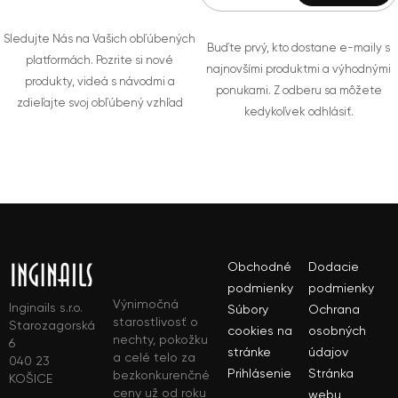
Sledujte Nás na Vašich obľúbených
Buďte prvý, kto dostane e-maily s
platformách. Pozrite si nové
najnovšími produktmi a výhodnými
produkty, videá s návodmi a
ponukami. Z odberu sa môžete
zdieľajte svoj obľúbený vzhľad
kedykoľvek odhlásiť.
Obchodné
Dodacie
podmienky
podmienky
Výnimočná
Inginails s.r.o.
Súbory
Ochrana
starostlivosť o
Starozagorská
cookies na
osobných
nechty, pokožku
6
stránke
údajov
a celé telo za
040 23
Prihlásenie
Stránka
bezkonkurenčné
KOŠICE
ceny už od roku
webu