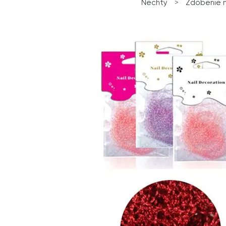
Nechty
>
Zdobenie 