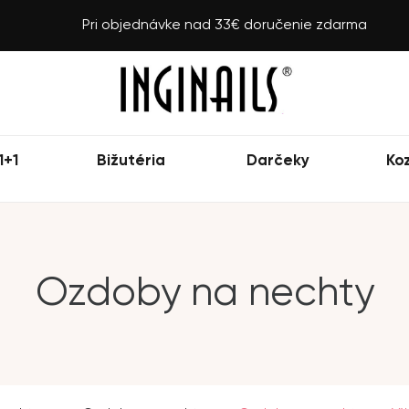
Pri objednávke nad 33€ doručenie zdarma
1+1
Bižutéria
Darčeky
Ko
Ozdoby na nechty