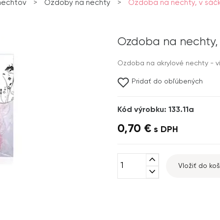
nechtov
>
Ozdoby na nechty
>
Ozdoba na nechty, v sáčk
Ozdoba na nechty, 
Ozdoba na akrylové nechty - ví
Pridať do obľúbených
Kód výrobku: 133.11a
0,70 €
s DPH
expand_less
Vložiť do koš
expand_more