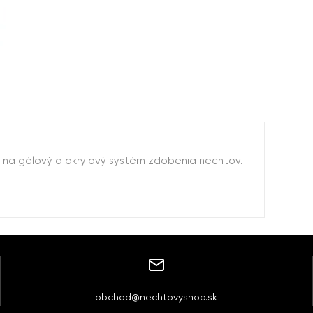
é na gélový a akrylový systém zdobenia nechtov.
obchod@nechtovyshop.sk