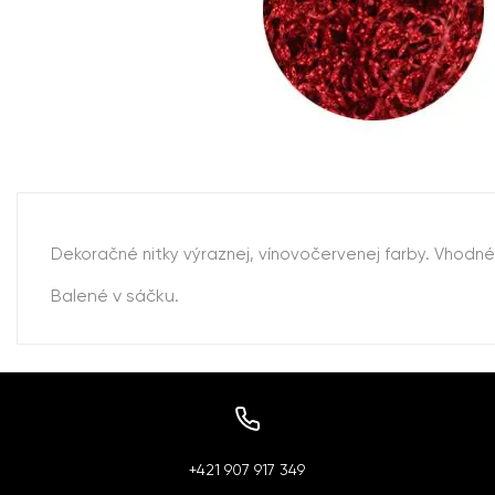
Dekoračné nitky výraznej, vínovočervenej farby. Vhodn
Balené v sáčku.
+421 907 917 349