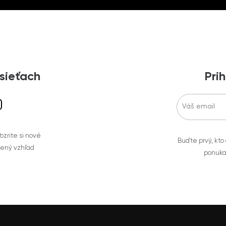
 sieťach
Prih
zrite si nové
Buďte prvý, kto
bený vzhľad
ponuka