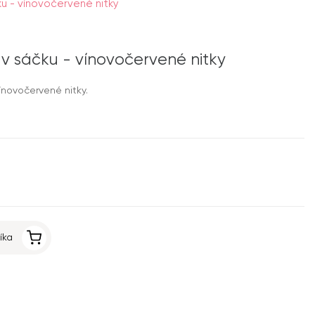
u - vínovočervené nitky
v sáčku - vínovočervené nitky
novočervené nitky.
íka