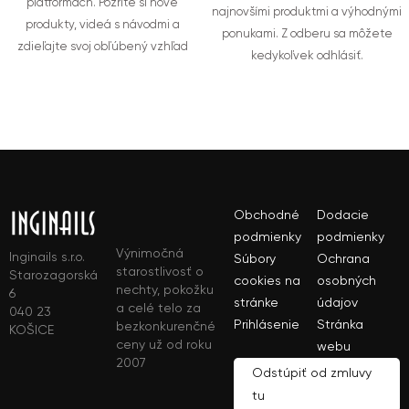
platformách. Pozrite si nové
najnovšími produktmi a výhodnými
produkty, videá s návodmi a
ponukami. Z odberu sa môžete
zdieľajte svoj obľúbený vzhľad
kedykoľvek odhlásiť.
Obchodné
Dodacie
podmienky
podmienky
Výnimočná
Inginails s.r.o.
Súbory
Ochrana
starostlivosť o
Starozagorská
cookies na
osobných
nechty, pokožku
6
stránke
údajov
a celé telo za
040 23
Prihlásenie
Stránka
bezkonkurenčné
KOŠICE
ceny už od roku
webu
2007
Odstúpiť od zmluvy
tu