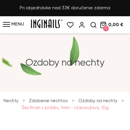
Pri objednávke nad 33€ doručenie zdarma
MENU
0,00 €
0
Ozdoby na nechty
Nechty
>
Zdobenie nechtov
>
Ozdoby na nechty
>
Šesťhran v prášku, 1mm - staroružový, 10g