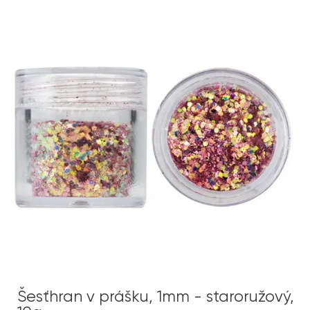
Šesťhran v prášku, 1mm - staroružový,