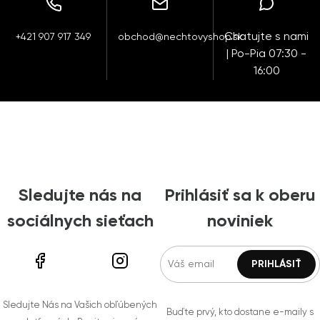
Chatujte s nami
+421 907 917 349
obchod@nechtovyshop.sk
| Po-Pia 07:30 -
16:00
Sledujte nás na
Prihlásiť sa k oberu
sociálnych sieťach
noviniek
Sledujte Nás na Vašich obľúbených
Buďte prvý, kto dostane e-maily s