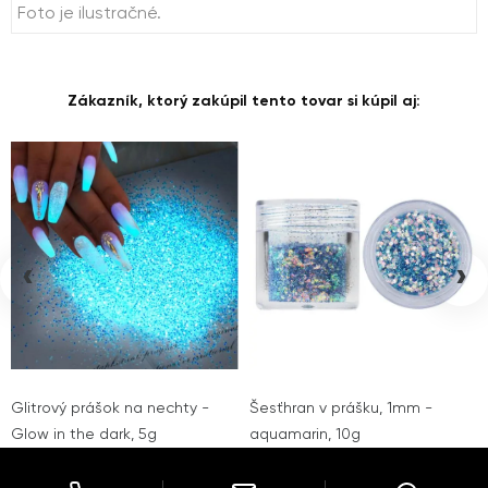
Foto je ilustračné.
Zákazník, ktorý zakúpil tento tovar si kúpil aj:
‹
›
Glitrový prášok na nechty -
Šesťhran v prášku, 1mm -
Glow in the dark, 5g
aquamarin, 10g