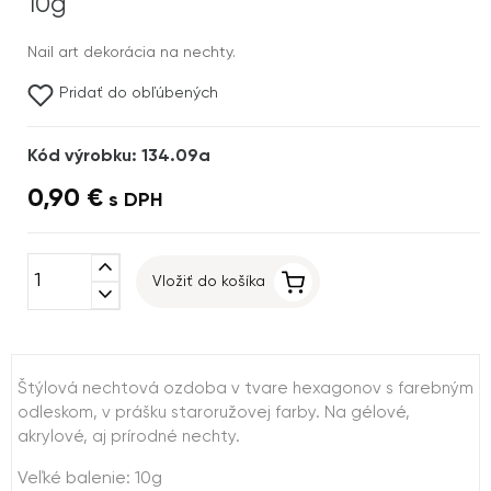
10g
Nail art dekorácia na nechty.
Pridať do obľúbených
Kód výrobku: 134.09a
0,90 €
s DPH
expand_less
Vložiť do košíka
expand_more
Štýlová nechtová ozdoba v tvare hexagonov s farebným
odleskom, v prášku staroružovej farby. Na gélové,
akrylové, aj prírodné nechty.
Veľké balenie: 10g