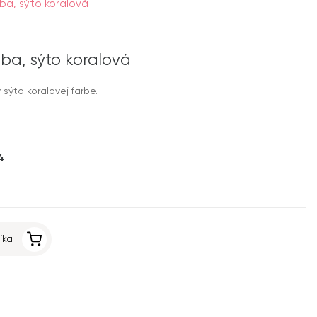
oba, sýto koralová
oba, sýto koralová
sýto koralovej farbe.
4
íka