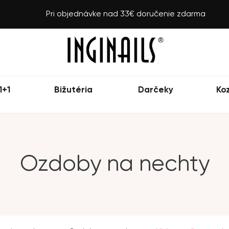
Pri objednávke nad 33€ doručenie zdarma
1+1
Bižutéria
Darčeky
Ko
Ozdoby na nechty