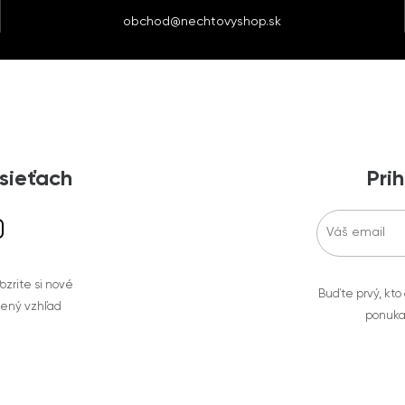
obchod@nechtovyshop.sk
 sieťach
Prih
zrite si nové
Buďte prvý, kto
bený vzhľad
ponuka