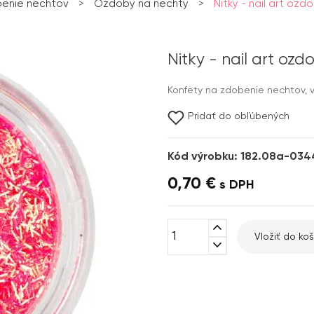
enie nechtov
>
Ozdoby na nechty
>
Nitky - nail art ozd
Nitky - nail art ozd
Konfety na zdobenie nechtov, v 
Pridať do obľúbených
Kód výrobku: 182.08a-034
0,70 €
s DPH
expand_less
Vložiť do koš
expand_more