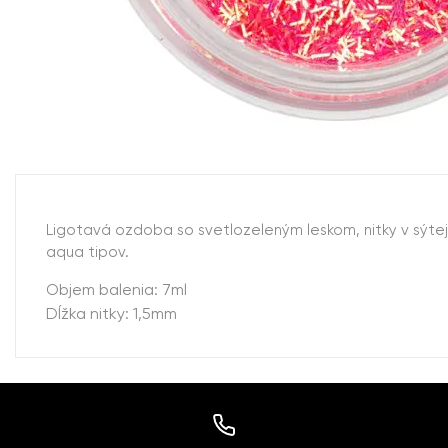
Ligotavá ozdoba so svetlozeleným leskom, nitky v sýtej
aqua tipov.
Objem balenia: 7ml
Dĺžka nitky: 1,5mm