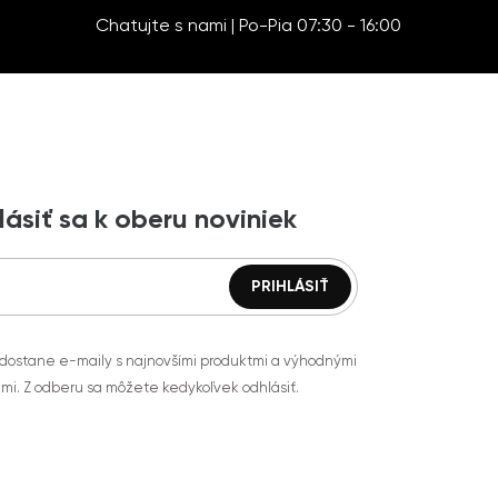
Chatujte s nami | Po-Pia 07:30 - 16:00
lásiť sa k oberu noviniek
 dostane e-maily s najnovšími produktmi a výhodnými
mi. Z odberu sa môžete kedykoľvek odhlásiť.