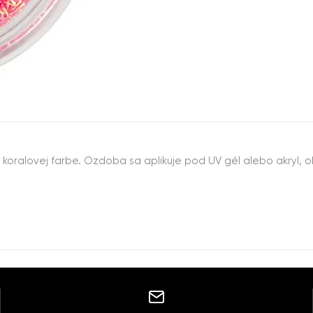
 koralovej farbe. Ozdoba sa aplikuje pod UV gél alebo akryl,