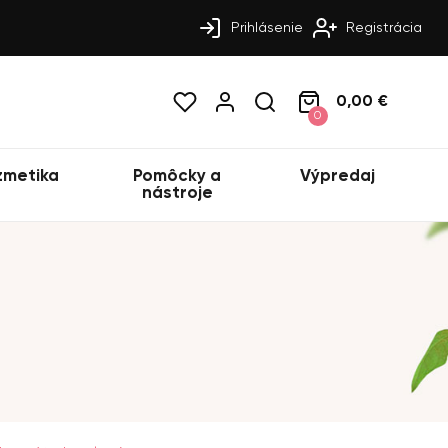
Prihlásenie
Registrácia
0,00 €
0
zmetika
Pomôcky a
Výpredaj
nástroje