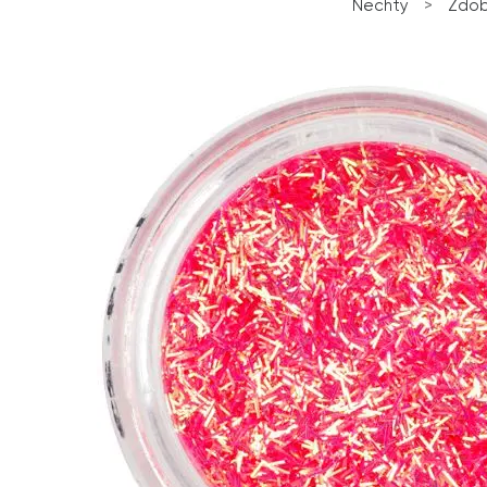
Nechty
>
Zdob