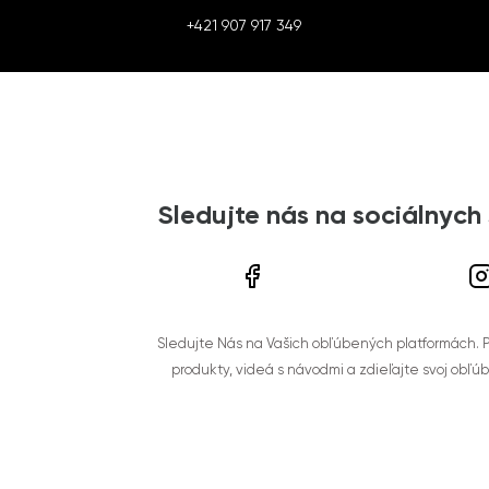
+421 907 917 349
Sledujte nás na sociálnych
Sledujte Nás na Vašich obľúbených platformách. Po
produkty, videá s návodmi a zdieľajte svoj obľú