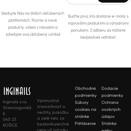
Sledujte Nás na Vašich obľúbených
Buďte prvý, kto dostane e-maily s
platformách. Pozrite si nové
najnovšími produktmi a výhodnými
produkty, videá s návodmi a
ponukami. Z odberu sa môžete
zdieľajte svoj obľúbený vzhľad
kedykoľvek odhlásiť.
Obchodné
Dodacie
podmienky
podmienky
Výnimočná
Inginails s.r.o.
Súbory
Ochrana
starostlivosť o
Starozagorská
cookies na
osobných
nechty, pokožku
6
stránke
údajov
a celé telo za
040 23
Prihlásenie
Stránka
bezkonkurenčné
KOŠICE
ceny už od roku
webu