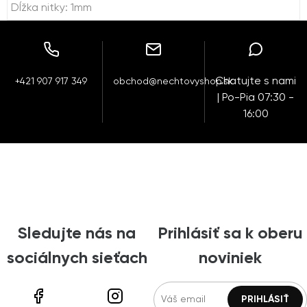
Dĺžka nitky: 1mm
Chatujte s nami
+421 907 917 349
obchod@nechtovyshop.sk
| Po-Pia 07:30 -
16:00
Sledujte nás na
Prihlásiť sa k oberu
sociálnych sieťach
noviniek