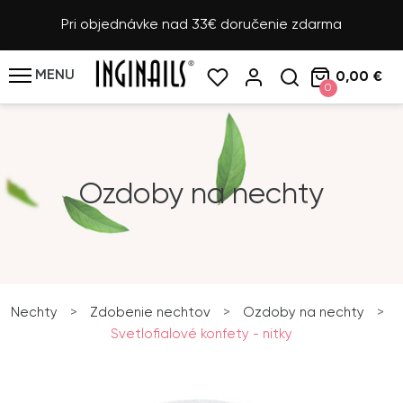
Pri objednávke nad 33€ doručenie zdarma
MENU
0,00 €
0
Ozdoby na nechty
Nechty
>
Zdobenie nechtov
>
Ozdoby na nechty
>
Svetlofialové konfety - nitky