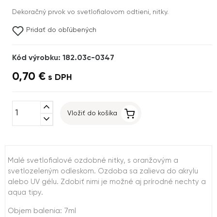
Dekoračný prvok vo svetlofialovom odtieni, nitky.
Pridať do obľúbených
Kód výrobku: 182.03c-0347
0,70 €
s DPH
expand_less
Vložiť do košíka
expand_more
Malé svetlofialové ozdobné nitky, s oranžovým a
svetlozeleným odleskom. Ozdoba sa zalieva do akrylu
alebo UV gélu. Zdobiť nimi je možné aj prírodné nechty a
aqua tipy.
Objem balenia: 7ml