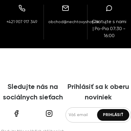
Chatujte s nami
+421 907 917 349
obchod@nechtovyshop.sk
| Po-Pia 07:30 -
16:00
Sledujte nás na
Prihlásiť sa k oberu
sociálnych sieťach
noviniek