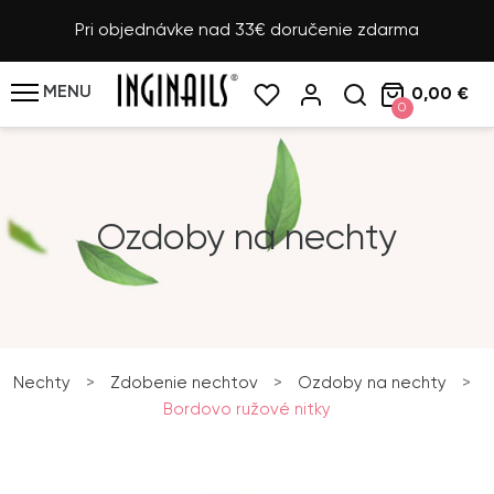
Pri objednávke nad 33€ doručenie zdarma
MENU
0,00 €
0
Ozdoby na nechty
Nechty
>
Zdobenie nechtov
>
Ozdoby na nechty
>
Bordovo ružové nitky