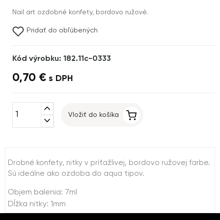
Nail art ozdobné konfety, bordovo ružové.
Pridať do obľúbených
Kód výrobku: 182.11c-0333
0,70 €
s DPH
expand_less
Vložiť do košíka
expand_more
Drobné konfety, nitky v príťažlivej, bordovo ružovej farbe.
Sú ideálne ako ozdoba do aqua tipov.
Objem balenia: 7ml
Dĺžka nitky: 1mm