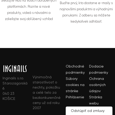
Sledujte Nás na Vašich obľúbených
Buďte prvý, kto dostane e-maily s
platformách. Pozrite si nové
najnovšími produktmi a výhodnými
produkty, videá s návodmi a
ponukami. Z odberu sa môžete
zdieľajte svoj obľúbený vzhľad
kedykoľvek odhlásiť.
Obchodné
Dodacie
podmienky
podmienky
Výnimočná
Inginails s.r.o.
Súbory
Ochrana
starostlivosť o
Starozagorská
cookies na
osobných
nechty, pokožku
6
stránke
údajov
a celé telo za
040 23
Prihlásenie
Stránka
bezkonkurenčné
KOŠICE
ceny už od roku
webu
2007
Odstúpiť od zmluvy