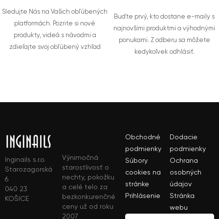
Sledujte Nás na Vašich obľúbených
Buďte prvý, kto dostane e-maily s
platformách. Pozrite si nové
najnovšími produktmi a výhodnými
produkty, videá s návodmi a
ponukami. Z odberu sa môžete
zdieľajte svoj obľúbený vzhľad
kedykoľvek odhlásiť.
Obchodné
Dodacie
podmienky
podmienky
Výnimočná
Inginails s.r.o.
Súbory
Ochrana
starostlivosť o
Starozagorská
cookies na
osobných
nechty, pokožku
6
stránke
údajov
a celé telo za
040 23
Prihlásenie
Stránka
bezkonkurenčné
KOŠICE
ceny už od roku
webu
2007