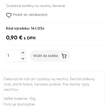
Ozdobné konfety na nechty, červené.
Pridať do obľúbených
Kód výrobku: 141.03c
0,90 €
s DPH
expand_less
Vložiť do košíka
expand_more
Dekoračné nail art ozdoby na nechty. Šesťuholníkový
tvar, zlatá farba, červený prášok. Pre všetky typy
nechtov.
Veľké balenie: 10g
Foto je ilustračné.