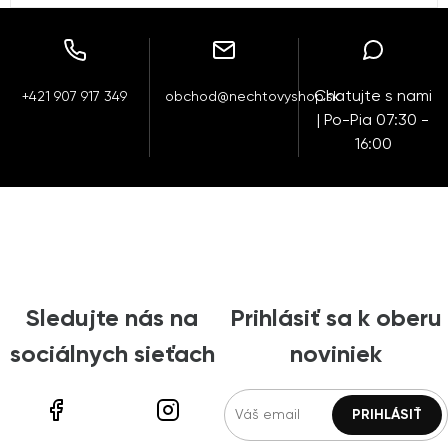
Chatujte s nami
+421 907 917 349
obchod@nechtovyshop.sk
| Po-Pia 07:30 -
16:00
Sledujte nás na
Prihlásiť sa k oberu
sociálnych sieťach
noviniek