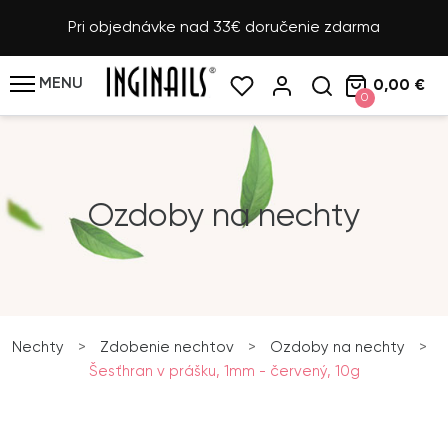
Pri objednávke nad 33€ doručenie zdarma
MENU
0,00 €
0
Ozdoby na nechty
Nechty
>
Zdobenie nechtov
>
Ozdoby na nechty
>
Šesťhran v prášku, 1mm - červený, 10g