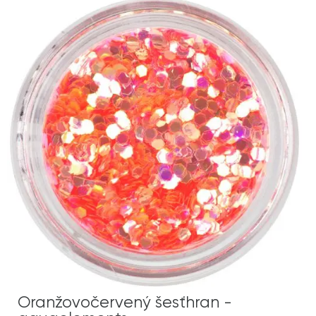
Oranžovočervený šesťhran -