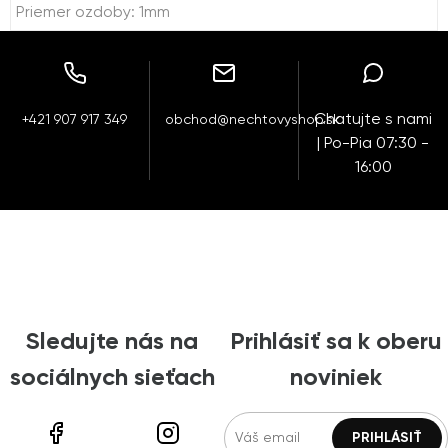
Priemer ozdoby: 1mm
Chatujte s nami
+421 907 917 349
obchod@nechtovyshop.sk
| Po-Pia 07:30 -
16:00
Sledujte nás na
Prihlásiť sa k oberu
sociálnych sieťach
noviniek