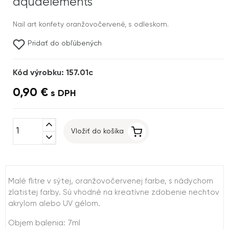
aquaelements
Nail art konfety oranžovočervené, s odleskom.
Pridať do obľúbených
Kód výrobku: 157.01c
0,90 €
s DPH
expand_less
Vložiť do košíka
expand_more
Malé flitre v sýtej, oranžovočervenej farbe, s nádychom
zlatistej farby. Sú vhodné na kreatívne zdobenie nechtov
akrylom alebo UV gélom.
Objem balenia: 7ml