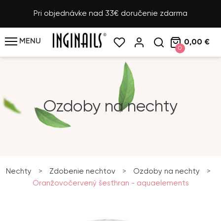
Pri objednávke nad 33€ doručenie zdarma
MENU
0,00 €
0
Ozdoby na nechty
Nechty
>
Zdobenie nechtov
>
Ozdoby na nechty
>
Oranžovočervený šesťhran - aquaelements