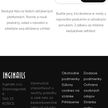
Sledujte Nás na Vašich obľúbených
Buďte prvý, kto dostane e-maily s
platformách. Pozrite si nové
najnovšími produktmi a výhodnými
produkty, videá s návodmi a
ponukami. Z odberu sa môžete
zdieľajte svoj obľúbený vzhľad
kedykoľvek odhlásiť.
Obchodné
Dodacie
podmienky
podmienky
Výnimočná
Inginails s.r.o.
Súbory
Ochrana
starostlivosť o
Starozagorská
cookies na
osobných
nechty, pokožku
6
stránke
údajov
a celé telo za
040 23
Prihlásenie
Stránka
bezkonkurenčné
KOŠICE
ceny už od roku