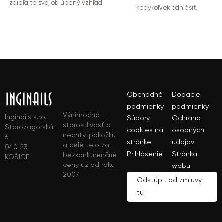
zdieľajte svoj obľúbený vzhľad
kedykoľvek odhlásiť.
Obchodné
Dodacie
podmienky
podmienky
Výnimočná
Inginails s.r.o.
Súbory
Ochrana
starostlivosť o
Starozagorská
cookies na
osobných
nechty, pokožku
6
stránke
údajov
a celé telo za
040 23
Prihlásenie
Stránka
bezkonkurenčné
KOŠICE
ceny už od roku
webu
2007
Odstúpiť od zmluvy
tu