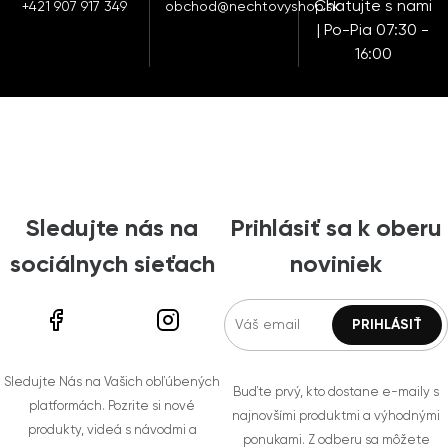
Chatujte s nami
+421 907 917 349
obchod@nechtovyshop.sk
| Po-Pia 07:30 -
16:00
Sledujte nás na
Prihlásiť sa k oberu
sociálnych sieťach
noviniek
Sledujte Nás na Vašich obľúbených
Buďte prvý, kto dostane e-maily s
platformách. Pozrite si nové
najnovšími produktmi a výhodnými
produkty, videá s návodmi a
ponukami. Z odberu sa môžete