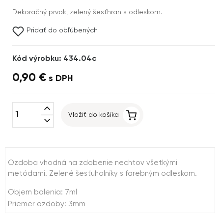
Dekoračný prvok, zelený šesťhran s odleskom.
Pridať do obľúbených
Kód výrobku: 434.04c
0,90 €
s DPH
expand_less
Vložiť do košíka
expand_more
Ozdoba vhodná na zdobenie nechtov všetkými
metódami. Zelené šesťuholníky s farebným odleskom.
Objem balenia: 7ml
Priemer ozdoby: 3mm