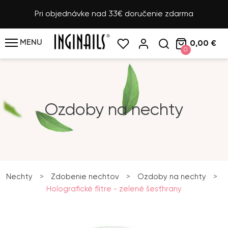
Pri objednávke nad 33€ doručenie zdarma
MENU
0,00 €
0
Ozdoby na nechty
Nechty
>
Zdobenie nechtov
>
Ozdoby na nechty
>
Holografické flitre - zelené šesťhrany