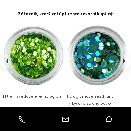
Zákazník, ktorý zakúpil tento tovar si kúpil aj:
‹
›
Flitre - svetlozelené, hologram
Hologramové šesťhrany -
tyrkysovo zelený odtieň