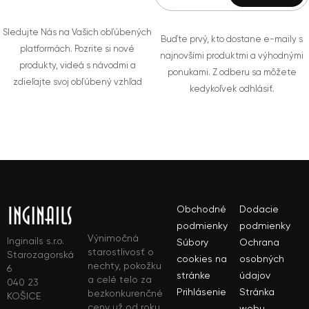
Sledujte Nás na Vašich obľúbených
Buďte prvý, kto dostane e-maily s
platformách. Pozrite si nové
najnovšími produktmi a výhodnými
produkty, videá s návodmi a
ponukami. Z odberu sa môžete
zdieľajte svoj obľúbený vzhľad
kedykoľvek odhlásiť.
Obchodné
Dodacie
podmienky
podmienky
Výnimočná
Inginails s.r.o.
Súbory
Ochrana
starostlivosť o
Starozagorská
cookies na
osobných
nechty, pokožku
6
stránke
údajov
a celé telo za
040 23
Prihlásenie
Stránka
bezkonkurenčné
KOŠICE
ceny už od roku