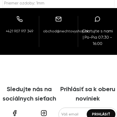
Priemer ozdoby: 1mm
Chatujte s nami
+421 907 917 349
obchod@nechtovyshop.sk
| Po-Pia 07:30 -
16:00
Sledujte nás na
Prihlásiť sa k oberu
sociálnych sieťach
noviniek