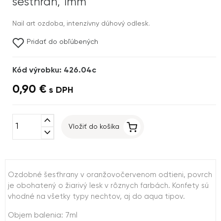
šesťhran, 1mm
Nail art ozdoba, intenzívny dúhový odlesk.
Pridať do obľúbených
Kód výrobku: 426.04c
0,90 €
s DPH
expand_less
Vložiť do košíka
expand_more
Ozdobné šesťhrany v oranžovočervenom odtieni, povrch
je obohatený o žiarivý lesk v rôznych farbách. Konfety sú
vhodné na všetky typy nechtov, aj do aqua tipov.
Objem balenia: 7ml