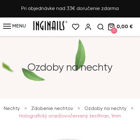
Pri objednávke nad 33€ doručenie zdarma
MENU
0,00 €
0
Ozdoby na nechty
Nechty
>
Zdobenie nechtov
>
Ozdoby na nechty
>
Holografický oranžovočervený šesťhran, 1mm