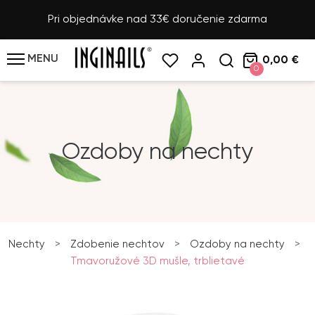
Pri objednávke nad 33€ doručenie zdarma
MENU
0,00 €
0
Ozdoby na nechty
Nechty
>
Zdobenie nechtov
>
Ozdoby na nechty
>
Tmavoružové 3D mušle, trblietavé