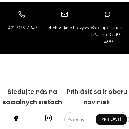
Chatujte s nami
+421 907 917 349
obchod@nechtovyshop.sk
| Po-Pia 07:30 -
16:00
Sledujte nás na
Prihlásiť sa k oberu
sociálnych sieťach
noviniek