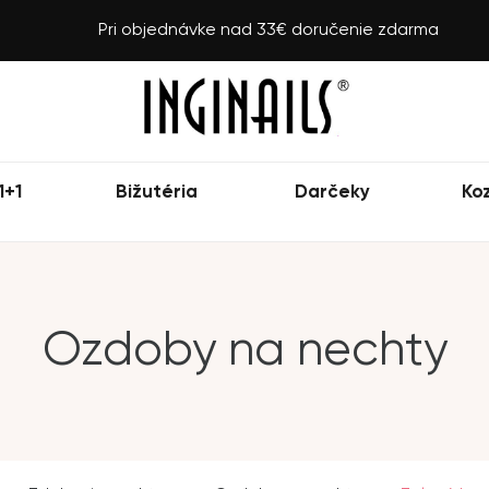
Pri objednávke nad 33€ doručenie zdarma
1+1
Bižutéria
Darčeky
Ko
Ozdoby na nechty