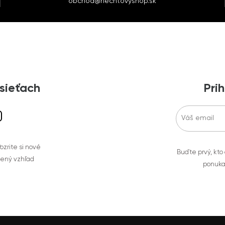
obchod@nechtovyshop.sk
 sieťach
Prih
zrite si nové
Buďte prvý, kto
bený vzhľad
ponuka