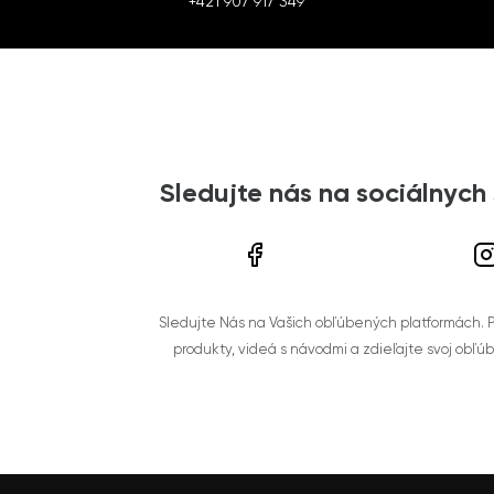
+421 907 917 349
Sledujte nás na sociálnych
Sledujte Nás na Vašich obľúbených platformách. Po
produkty, videá s návodmi a zdieľajte svoj obľú