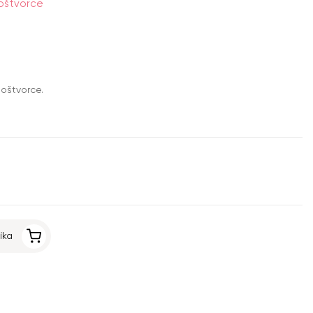
oštvorce
oštvorce.
íka