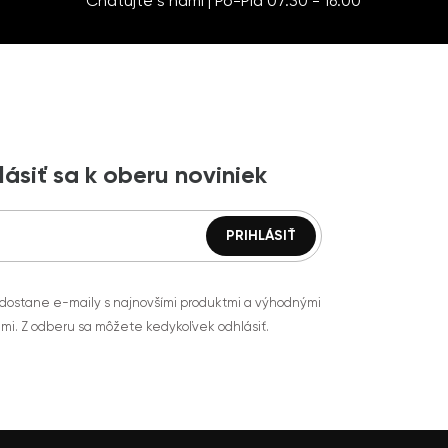
Chatujte s nami | Po-Pia 07:30 - 16:00
lásiť sa k oberu noviniek
 dostane e-maily s najnovšími produktmi a výhodnými
mi. Z odberu sa môžete kedykoľvek odhlásiť.