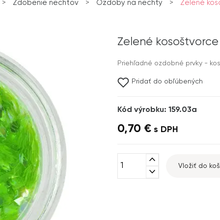
>
Zdobenie nechtov
>
Ozdoby na nechty
>
Zelené kos
Zelené kosoštvorce
Priehľadné ozdobné prvky - kos
Pridať do obľúbených
Kód výrobku: 159.03a
0,70 €
s DPH
expand_less
Vložiť do koš
expand_more