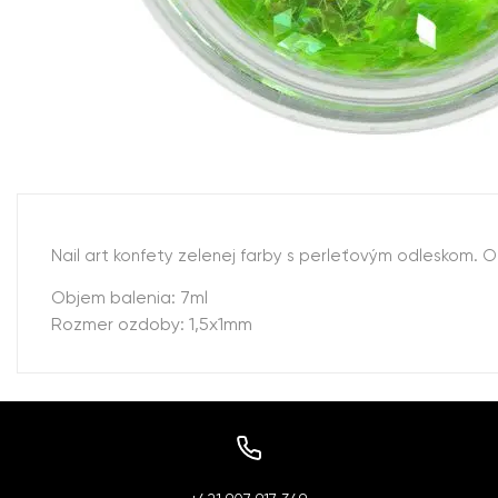
Nail art konfety zelenej farby s perleťovým odleskom.
Objem balenia: 7ml
Rozmer ozdoby: 1,5x1mm