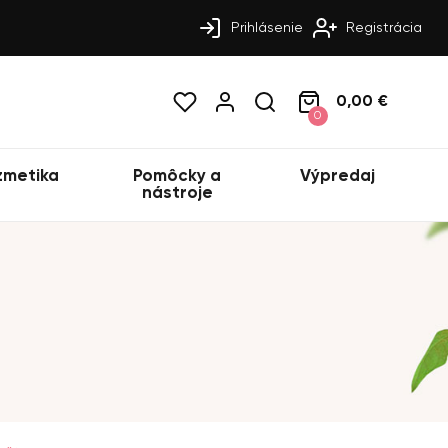
Prihlásenie
Registrácia
0,00 €
0
zmetika
Pomôcky a
Výpredaj
nástroje