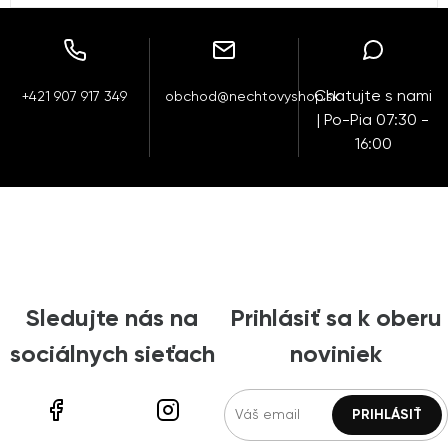
Chatujte s nami
+421 907 917 349
obchod@nechtovyshop.sk
| Po-Pia 07:30 -
16:00
Sledujte nás na
Prihlásiť sa k oberu
sociálnych sieťach
noviniek