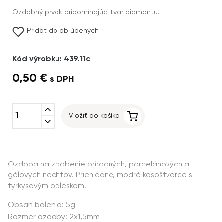
Ozdobný prvok pripomínajúci tvar diamantu.
Pridať do obľúbených
Kód výrobku: 439.11c
0,50 €
s DPH
expand_less
Vložiť do košíka
expand_more
Ozdoba na zdobenie prírodných, porcelánových a
gélových nechtov. Priehľadné, modré kosoštvorce s
tyrkysovým odleskom.
Obsah balenia: 5g
Rozmer ozdoby: 2x1,5mm