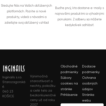
Sledujte Nás na Vašich obľúbených
Buďte prvý, kto dostane e-maily s
platformách. Pozrite si nové
najnovšími produktmi a výhodnými
produkty, videá s návodmi a
ponukami. Z odberu sa môžete
zdieľajte svoj obľúbený vzhľad
kedykoľvek odhlásiť.
Obchodné
Dodacie
podmienky
podmienky
Výnimočná
Inginails s.r.o.
Súbory
Ochrana
starostlivosť o
Starozagorská
cookies na
osobných
nechty, pokožku
6
stránke
údajov
a celé telo za
040 23
Prihlásenie
Stránka
bezkonkurenčné
KOŠICE
ceny už od roku
webu
2007