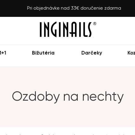
Pri objednávke nad 33€ doručenie zdarma
1+1
Bižutéria
Darčeky
Ko
Ozdoby na nechty