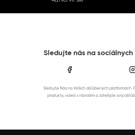
+421 907 917 349
Sledujte nás na sociálnych
Sledujte Nás na Vašich obľúbených platformách. Po
produkty, videá s návodmi a zdieľajte svoj obľú