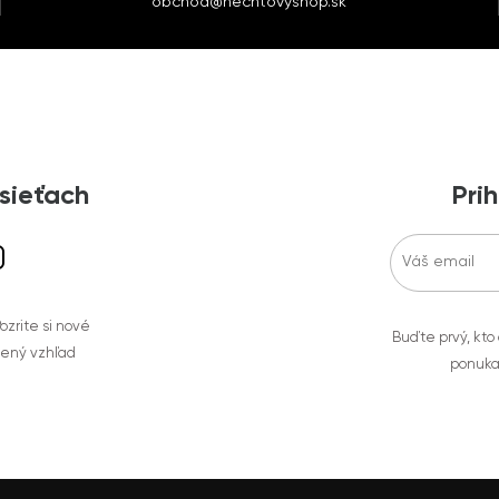
obchod@nechtovyshop.sk
 sieťach
Prih
zrite si nové
Buďte prvý, kto
bený vzhľad
ponuka