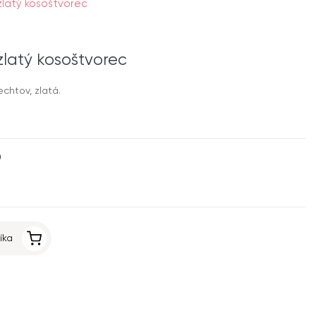
zlatý kosoštvorec
zlatý kosoštvorec
chtov, zlatá.
0
íka