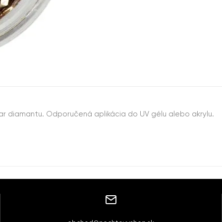
var diamantu. Odporučená aplikácia do UV gélu alebo akrylu.