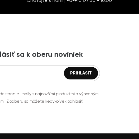
Chatujte s nami | Po-Pia 07:30 - 16:00
lásiť sa k oberu noviniek
 dostane e-maily s najnovšími produktmi a výhodnými
mi. Z odberu sa môžete kedykoľvek odhlásiť.