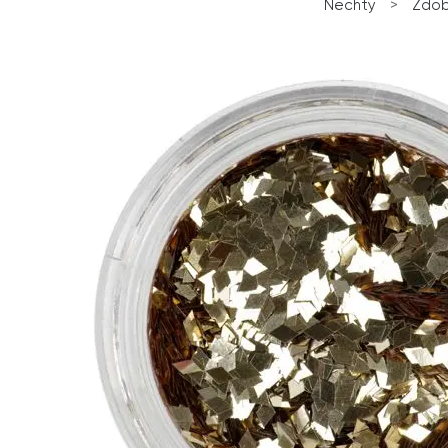
Nechty
>
Zdob