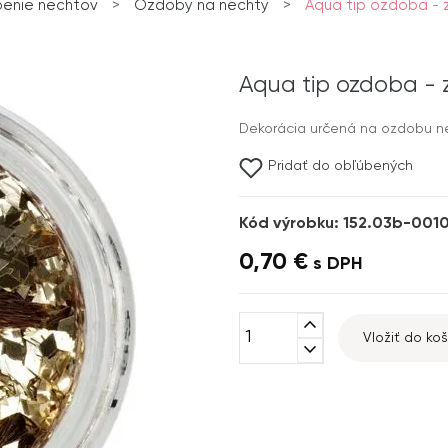
enie nechtov
>
Ozdoby na nechty
>
Aqua tip ozdoba - 
Aqua tip ozdoba - 
Dekorácia určená na ozdobu ne
Pridať do obľúbených
Kód výrobku: 152.03b-001
0,70 €
s DPH
expand_less
Vložiť do koš
expand_more