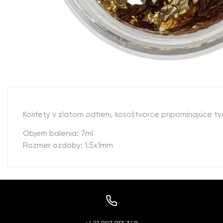
Konfety v zlatom odtieni, kosoštvorce pripomínajúce t
Objem balenia: 7ml
Rozmer ozdoby: 1,5x1mm