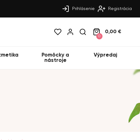
Prihlásenie
Registrácia
0,00 €
0
zmetika
Pomôcky a
Výpredaj
nástroje