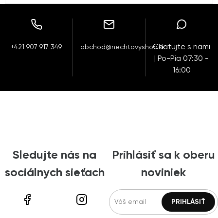
Chatujte s nami
+421 907 917 349
obchod@nechtovyshop.sk
| Po-Pia 07:30 -
16:00
Sledujte nás na
Prihlásiť sa k oberu
sociálnych sieťach
noviniek