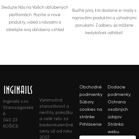
Sledujte Nás na Vašich obľúbených
Buďte prvý, kto dostane e-maily s
platformách. Pozrite si nové
najnovšími produktmi a výhodnými
produkty, videá s návodmi a
ponukami. Z odberu sa môžete
zdieľajte svoj obľúbený vzhľad
kedykoľvek odhlásiť.
Obchodné
Dodacie
podmienky
podmienky
Výnimočná
Inginails s.r.o.
Súbory
Ochrana
starostlivosť o
Starozagorská
cookies na
osobných
nechty, pokožku
6
stránke
údajov
a celé telo za
040 23
Prihlásenie
Stránka
bezkonkurenčné
KOŠICE
ceny už od roku
webu
2007