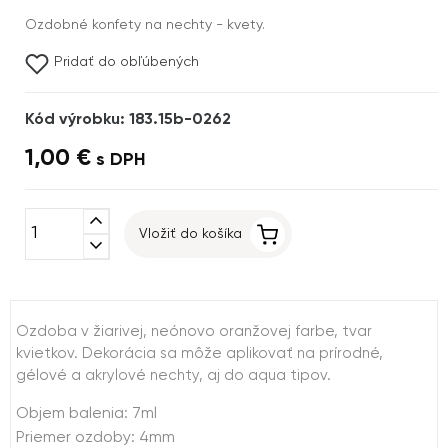
Ozdobné konfety na nechty - kvety.
Pridať do obľúbených
Kód výrobku: 183.15b-0262
1,00 €
s DPH
expand_less
Vložiť do košíka
expand_more
Ozdoba v žiarivej, neónovo oranžovej farbe, tvar
kvietkov. Dekorácia sa môže aplikovať na prírodné,
gélové a akrylové nechty, aj do aqua tipov.
Objem balenia: 7ml
Priemer ozdoby: 4mm