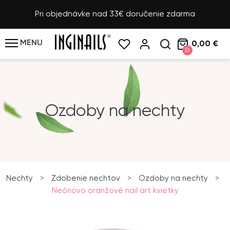
Pri objednávke nad 33€ doručenie zdarma
MENU
0,00 €
0
Ozdoby na nechty
Nechty
>
Zdobenie nechtov
>
Ozdoby na nechty
>
Neónovo oranžové nail art kvietky