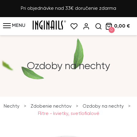
Pri objednávke nad 33€ doručenie zdarma
MENU
0,00 €
0
Ozdoby na nechty
Nechty
>
Zdobenie nechtov
>
Ozdoby na nechty
>
Flitre - kvietky, svetlofialové