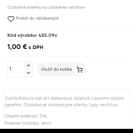
Ozdobné kvietky na zdobenie nechtov.
Pridať do obľúbených
Kód výrobku: 455.09c
1,00 €
s DPH
expand_less
Vložiť do košíka
expand_more
Svetlofialová nail art dekorácia, kvietok s piatimi oblými
lupeňmi. Ozdoba je vhodná pre všetky typy nechtov.
Objem balenia: 7ml
Priemer ozdoby: 6mm