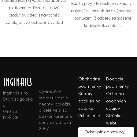
Sledujte Nás na Vašich obľúbených
Buďte prvý, kto dostane e-maily s
platformách. Pozrite si nové
najnovšími produktmi a výhodnými
produkty, videá s návodmi a
ponukami. Z odberu sa môžete
zdieľajte svoj obľúbený vzhľad
kedykoľvek odhlásiť.
Obchodné
Dodacie
podmienky
podmienky
Výnimočná
Inginails s.r.o.
Súbory
Ochrana
starostlivosť o
Starozagorská
cookies na
osobných
nechty, pokožku
6
stránke
údajov
a celé telo za
040 23
Prihlásenie
Stránka
bezkonkurenčné
KOŠICE
ceny už od roku
webu
2007
Odstúpiť od zmluvy