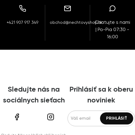
Chatujte s nami
+421 907 917 349
obchod@nechtovyshop.sk
| Po-Pia 07:30 -
16:00
Sledujte nás na
Prihlásiť sa k oberu
sociálnych sieťach
noviniek