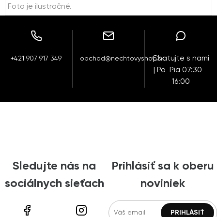
Foto je ilustračné.
Chatujte s nami
+421 907 917 349
obchod@nechtovyshop.sk
| Po-Pia 07:30 -
16:00
Sledujte nás na
Prihlásiť sa k oberu
sociálnych sieťach
noviniek