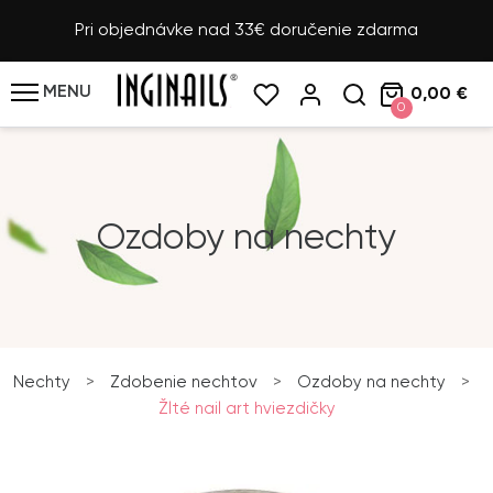
Pri objednávke nad 33€ doručenie zdarma
MENU
0,00 €
0
Ozdoby na nechty
Nechty
>
Zdobenie nechtov
>
Ozdoby na nechty
>
Žlté nail art hviezdičky