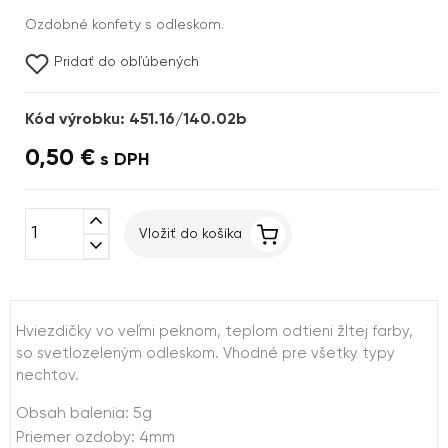
Ozdobné konfety s odleskom.
Pridať do obľúbených
Kód výrobku: 451.16/140.02b
0,50 €
s DPH
expand_less
Vložiť do košíka
expand_more
Hviezdičky vo veľmi peknom, teplom odtieni žltej farby,
so svetlozeleným odleskom. Vhodné pre všetky typy
nechtov.
Obsah balenia: 5g
Priemer ozdoby: 4mm