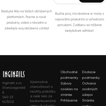
Sledujte Nás na Vašich obľúbených
Buďte prvý, kto dostane e-maily s
platformách. Pozrite si nové
najnovšími produktmi a výhodnými
produkty, videá s návodmi a
ponukami. Z odberu sa môžete
zdieľajte svoj obľúbený vzhľad
kedykoľvek odhlásiť.
Obchodné
Dodacie
podmienky
podmienky
Výnimočná
Inginails s.r.o.
Súbory
Ochrana
starostlivosť o
Starozagorská
cookies na
osobných
nechty, pokožku
6
stránke
údajov
a celé telo za
040 23
Prihlásenie
Stránka
bezkonkurenčné
KOŠICE
ceny už od roku