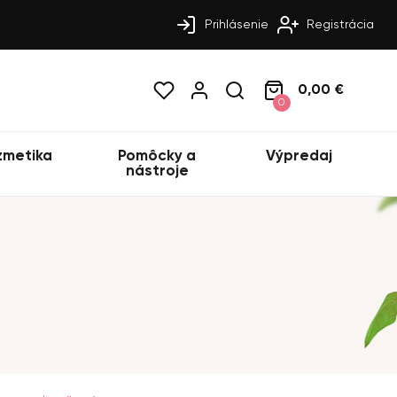
Prihlásenie
Registrácia
0,00 €
0
zmetika
Pomôcky a
Výpredaj
nástroje