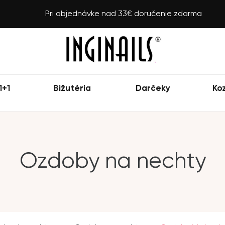
Pri objednávke nad 33€ doručenie zdarma
1+1
Bižutéria
Darčeky
Ko
Ozdoby na nechty