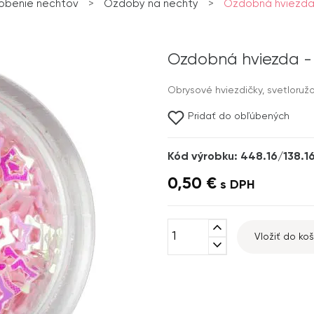
obenie nechtov
>
Ozdoby na nechty
>
Ozdobná hviezda 
Ozdobná hviezda - 
Obrysové hviezdičky, svetloružo
Pridať do obľúbených
Kód výrobku: 448.16/138.1
0,50 €
s DPH
expand_less
Vložiť do koš
expand_more