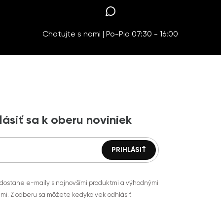
Chatujte s nami | Po-Pia 07:30 - 16:00
lásiť sa k oberu noviniek
 dostane e-maily s najnovšími produktmi a výhodnými
mi. Z odberu sa môžete kedykoľvek odhlásiť.