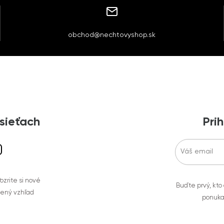
obchod@nechtovyshop.sk
 sieťach
Prih
zrite si nové
Buďte prvý, kto
bený vzhľad
ponuka