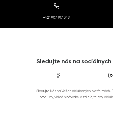
+421 907 917 349
Sledujte nás na sociálnych
Sledujte Nás na Vašich obľúbených platformách. Po
produkty, videá s návodmi a zdieľajte svoj obľú