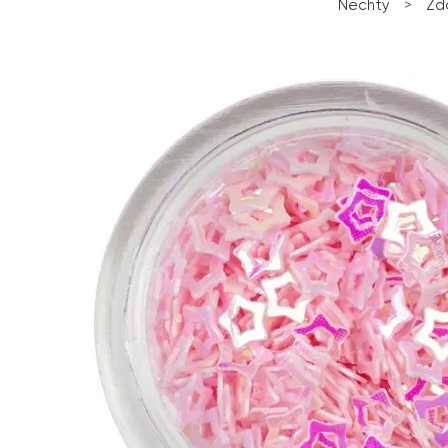
Nechty
>
Zd