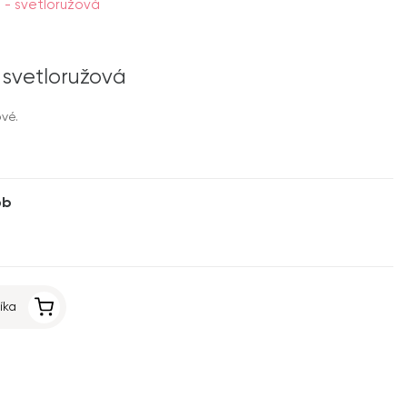
- svetloružová
svetloružová
vé.
6b
íka