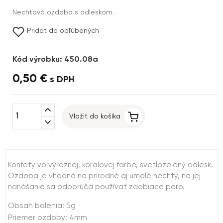
Nechtová ozdoba s odleskom.
Pridať do obľúbených
Kód výrobku: 450.08a
0,50 €
s DPH
expand_less
Vložiť do košíka
expand_more
Konfety vo výraznej, koralovej farbe, svetlozelený odlesk.
Ozdoba je vhodná na prírodné aj umelé nechty, na jej
nanášanie sa odporúča používať zdobiace pero.
Obsah balenia: 5g
Priemer ozdoby: 4mm