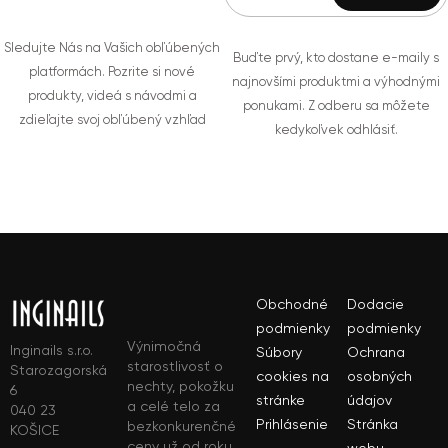
Sledujte Nás na Vašich obľúbených
Buďte prvý, kto dostane e-maily s
platformách. Pozrite si nové
najnovšími produktmi a výhodnými
produkty, videá s návodmi a
ponukami. Z odberu sa môžete
zdieľajte svoj obľúbený vzhľad
kedykoľvek odhlásiť.
Obchodné
Dodacie
podmienky
podmienky
Výnimočná
Inginails s.r.o.
Súbory
Ochrana
starostlivosť o
Starozagorská
cookies na
osobných
nechty, pokožku
6
stránke
údajov
a celé telo za
040 23
Prihlásenie
Stránka
bezkonkurenčné
KOŠICE
ceny už od roku