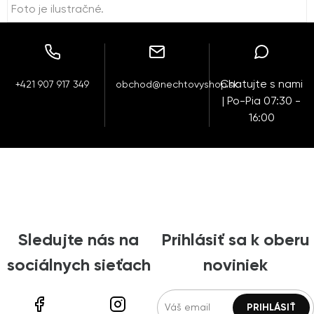
Foto je ilustračné.
Chatujte s nami
+421 907 917 349
obchod@nechtovyshop.sk
| Po-Pia 07:30 -
16:00
Sledujte nás na
Prihlásiť sa k oberu
sociálnych sieťach
noviniek