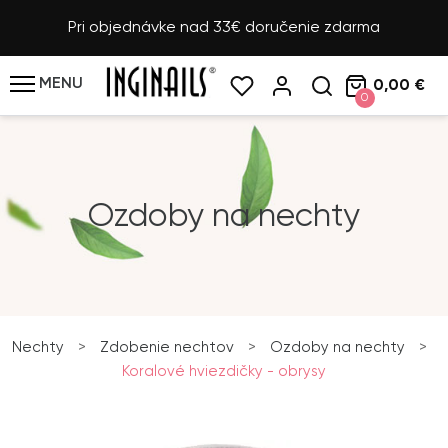
Pri objednávke nad 33€ doručenie zdarma
MENU
0,00 €
0
Ozdoby na nechty
Nechty
>
Zdobenie nechtov
>
Ozdoby na nechty
>
Koralové hviezdičky - obrysy