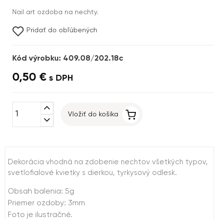
Nail art ozdoba na nechty.
Pridať do obľúbených
Kód výrobku: 409.08/202.18c
0,50 €
s DPH
expand_less
Vložiť do košíka
expand_more
Dekorácia vhodná na zdobenie nechtov všetkých typov,
svetlofialové kvietky s dierkou, tyrkysový odlesk.
Obsah balenia: 5g
Priemer ozdoby: 3mm
Foto je ilustračné.