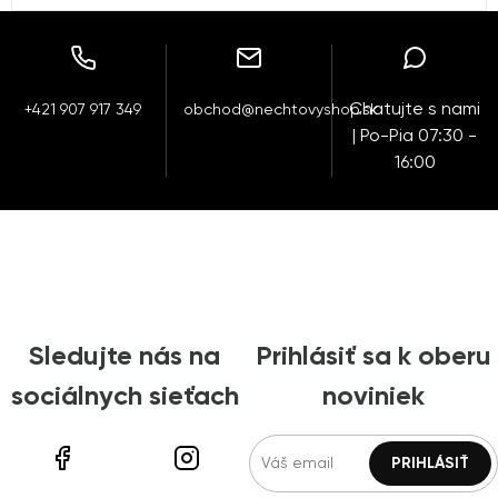
Chatujte s nami
+421 907 917 349
obchod@nechtovyshop.sk
| Po-Pia 07:30 -
16:00
Sledujte nás na
Prihlásiť sa k oberu
sociálnych sieťach
noviniek