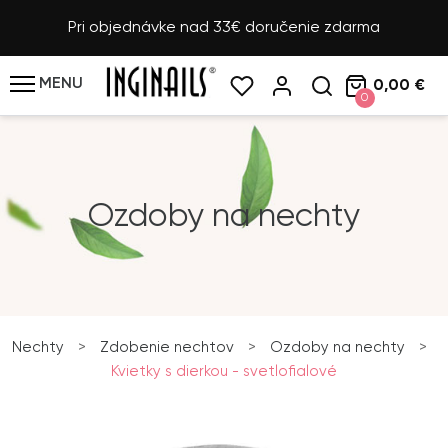
Pri objednávke nad 33€ doručenie zdarma
MENU
0,00 €
0
Ozdoby na nechty
Nechty
>
Zdobenie nechtov
>
Ozdoby na nechty
>
Kvietky s dierkou - svetlofialové