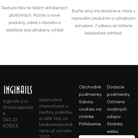
Sledujte Nás na Vašich obľúbených
Buďte prvý, kto dostane e-maily s
platformách. Pozrite si nové
najnovšími produktmi a výhodnými
produkty, videá s návodmi a
ponukami. Z odberu sa môžete
zdieľajte svoj obľúbený vzhľad
kedykoľvek odhlásiť.
Obchodné
Dodacie
podmienky
podmienky
Výnimočná
Inginails s.r.o.
Súbory
Ochrana
starostlivosť o
Starozagorská
cookies na
osobných
nechty, pokožku
6
stránke
údajov
a celé telo za
040 23
Prihlásenie
Stránka
bezkonkurenčné
KOŠICE
ceny už od roku
webu
2007