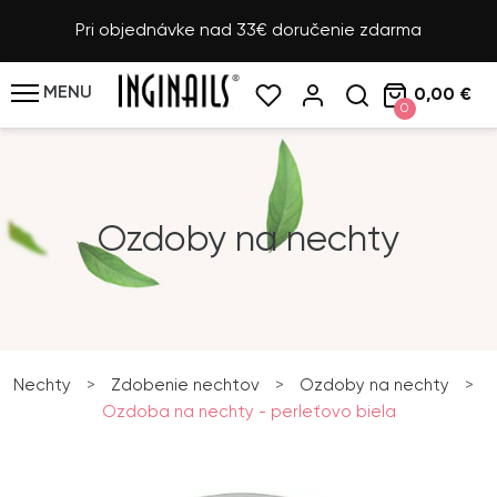
Pri objednávke nad 33€ doručenie zdarma
MENU
0,00 €
0
Ozdoby na nechty
Nechty
>
Zdobenie nechtov
>
Ozdoby na nechty
>
Ozdoba na nechty - perleťovo biela