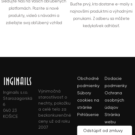
Sledujte Nás na Vašich obľúbených
Buďte prvý, kto dostane e-maily s
platformách. Pozrite si nové
najnovšími produktmi a výhodnými
produkty, videá s návodmi a
ponukami. Z odberu sa môžete
zdieľajte svoj obľúbený vzhľad
kedykoľvek odhlásiť.
Obchodné
Dodacie
podmienky
podmienky
Výnimočná
Inginails s.r.o.
Súbory
Ochrana
starostlivosť o
Starozagorská
cookies na
osobných
nechty, pokožku
6
stránke
údajov
a celé telo za
040 23
Prihlásenie
Stránka
bezkonkurenčné
KOŠICE
ceny už od roku
webu
2007
Odstúpiť od zmluvy