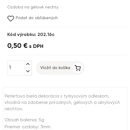
Ozdoba na gélové nechty.
Pridať do obľúbených
Kód výrobku: 202.16c
0,50 €
s DPH
expand_less
Vložiť do košíka
expand_more
Perleťovo biela dekorácia s tyrkysovým odleskom,
vhodná na zdobenie prírodných, gélových a akrylových
nechtov.
Obsah balenia: 5g
Priemer ozdoby: 3mm