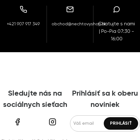
Chatujte s nami
+421 907 917 349
obchod@nechtovyshop.sk
| Po-Pia 07:30 -
16:00
Sledujte nás na
Prihlásiť sa k oberu
sociálnych sieťach
noviniek