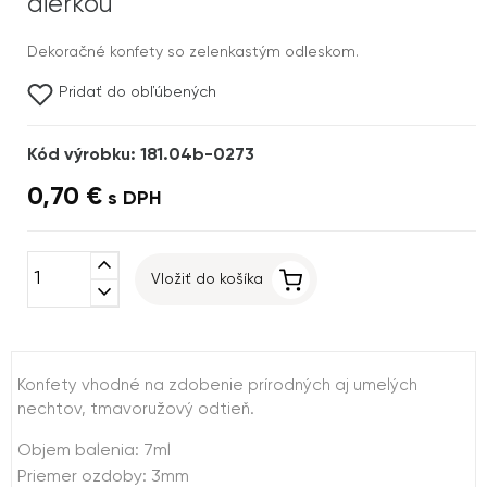
dierkou
Dekoračné konfety so zelenkastým odleskom.
Pridať do obľúbených
Kód výrobku: 181.04b-0273
0,70 €
s DPH
expand_less
Vložiť do košíka
expand_more
Konfety vhodné na zdobenie prírodných aj umelých
nechtov, tmavoružový odtieň.
Objem balenia: 7ml
Priemer ozdoby: 3mm