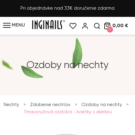
Pri objednávke nad 33€ doručenie zdarma
MENU
0,00 €
0
Ozdoby na nechty
Nechty
>
Zdobenie nechtov
>
Ozdoby na nechty
>
Tmavoružová ozdoba - kvietky s dierkou