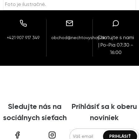
Foto je ilustračné.
Chatujte s nami
+421 907 917 349
obchod@nechtovyshop.sk
| Po-Pia 07:30 -
16:00
Sledujte nás na
Prihlásiť sa k oberu
sociálnych sieťach
noviniek