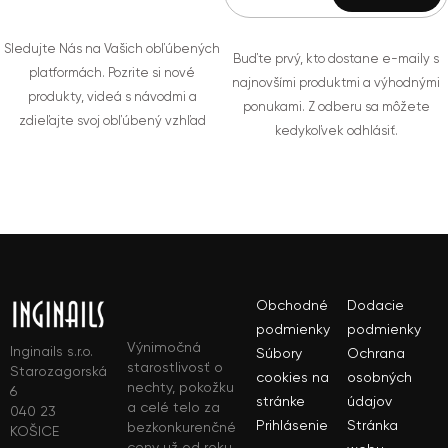
Sledujte Nás na Vašich obľúbených
Buďte prvý, kto dostane e-maily s
platformách. Pozrite si nové
najnovšími produktmi a výhodnými
produkty, videá s návodmi a
ponukami. Z odberu sa môžete
zdieľajte svoj obľúbený vzhľad
kedykoľvek odhlásiť.
Obchodné
Dodacie
podmienky
podmienky
Výnimočná
Inginails s.r.o.
Súbory
Ochrana
starostlivosť o
Starozagorská
cookies na
osobných
nechty, pokožku
6
stránke
údajov
a celé telo za
040 23
Prihlásenie
Stránka
bezkonkurenčné
KOŠICE