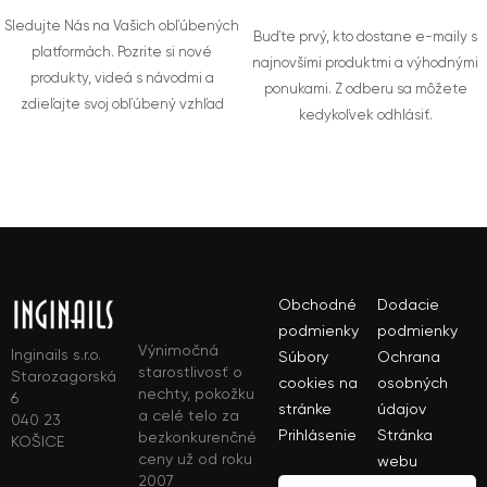
Sledujte Nás na Vašich obľúbených
Buďte prvý, kto dostane e-maily s
platformách. Pozrite si nové
najnovšími produktmi a výhodnými
produkty, videá s návodmi a
ponukami. Z odberu sa môžete
zdieľajte svoj obľúbený vzhľad
kedykoľvek odhlásiť.
Obchodné
Dodacie
podmienky
podmienky
Výnimočná
Inginails s.r.o.
Súbory
Ochrana
starostlivosť o
Starozagorská
cookies na
osobných
nechty, pokožku
6
stránke
údajov
a celé telo za
040 23
Prihlásenie
Stránka
bezkonkurenčné
KOŠICE
ceny už od roku
webu
2007