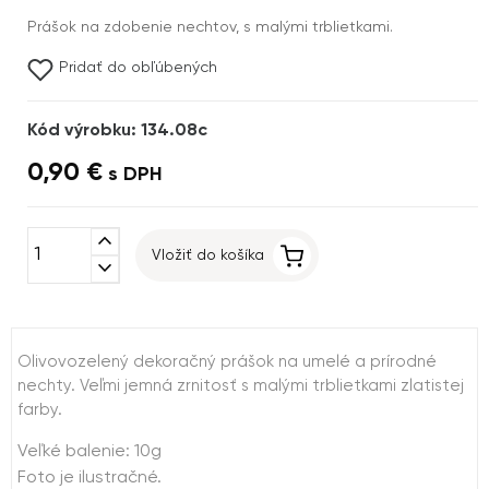
Prášok na zdobenie nechtov, s malými trblietkami.
Pridať do obľúbených
Kód výrobku: 134.08c
0,90 €
s DPH
expand_less
Vložiť do košíka
expand_more
Olivovozelený dekoračný prášok na umelé a prírodné
nechty. Veľmi jemná zrnitosť s malými trblietkami zlatistej
farby.
Veľké balenie: 10g
Foto je ilustračné.