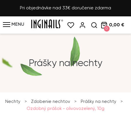
Pri objednávke nad 33€ doručenie zdarma
MENU
0,00 €
0
Prášky na nechty
Nechty
>
Zdobenie nechtov
>
Prášky na nechty
>
Ozdobný prášok - olivovozelený, 10g