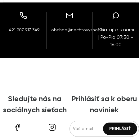
Chatujte s nami
+421 907 917 349
obchod@nechtovyshop.sk
| Po-Pia 07:30 -
16:00
Sledujte nás na
Prihlásiť sa k oberu
sociálnych sieťach
noviniek