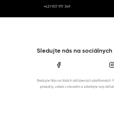
+421 907 917 349
Sledujte nás na sociálnych
Sledujte Nás na Vašich obľúbených platformách. Po
produkty, videá s návodmi a zdieľajte svoj obľú