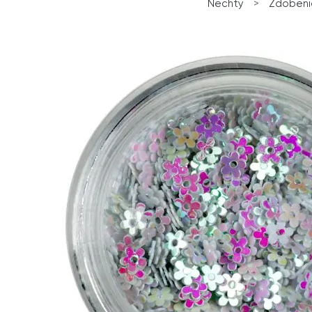
Nechty
>
Zdobeni