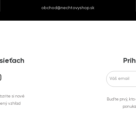
obchod@nechtovyshop.sk
 sieťach
Prih
zrite si nové
Buďte prvý, kto
bený vzhľad
ponuka