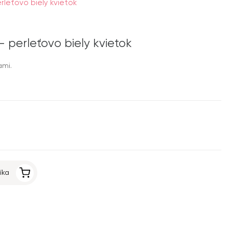
leťovo biely kvietok
 perleťovo biely kvietok
ami.
íka