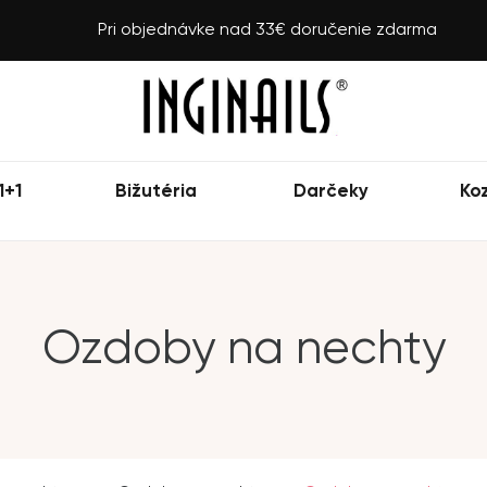
Pri objednávke nad 33€ doručenie zdarma
1+1
Bižutéria
Darčeky
Ko
Ozdoby na nechty