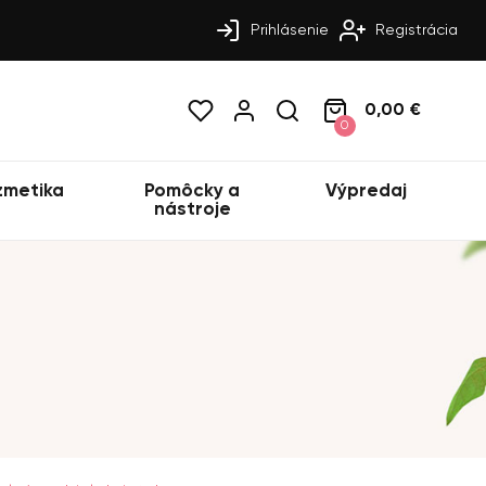
Prihlásenie
Registrácia
0,00 €
0
zmetika
Pomôcky a
Výpredaj
nástroje