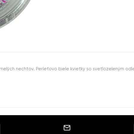
ých nechtov. Perleťovo biele kvietky so svetlozeleným odles