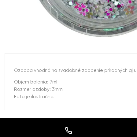
Ozdoba vhodná na svadobné zdobenie prírodných aj umel
Objem balenia: 7ml
Rozmer ozdoby: 3mm
Foto je ilustračné.