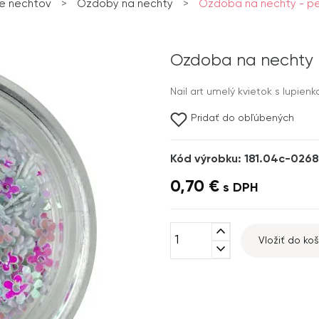
e nechtov
>
Ozdoby na nechty
>
Ozdoba na nechty - per
Ozdoba na nechty -
Nail art umelý kvietok s lupienk
Pridať do obľúbených
Kód výrobku: 181.04c-0268
0,70 €
s DPH
expand_less
Vložiť do koš
expand_more