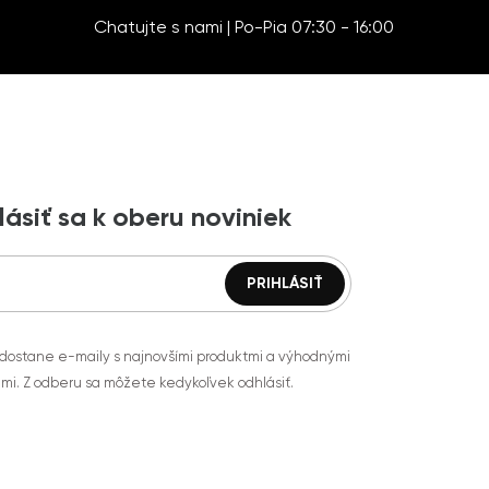
Chatujte s nami | Po-Pia 07:30 - 16:00
lásiť sa k oberu noviniek
 dostane e-maily s najnovšími produktmi a výhodnými
mi. Z odberu sa môžete kedykoľvek odhlásiť.