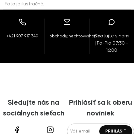
Foto je ilustračné.
Chatujte s nami
+421 907 917 349
obchod@nechtovyshop.sk
| Po-Pia 07:30 -
16:00
Sledujte nás na
Prihlásiť sa k oberu
sociálnych sieťach
noviniek