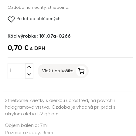
Ozdoba na nechty, strieborná.
Pridať do obľúbených
Kód výrobku: 181.07a-0266
0,70 €
s DPH
expand_less
Vložiť do košíka
expand_more
Strieborné kvietky s dierkou uprostred, na povrchu
hologramová vrstva. Ozdoba je vhodná pri práci s
akrylom alebo UV gélom.
Objem balenia: 7ml
Rozmer ozdoby: 3mm