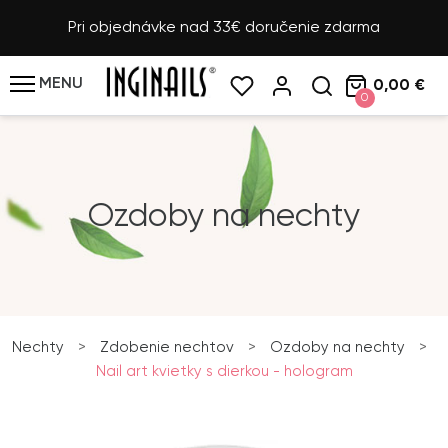
Pri objednávke nad 33€ doručenie zdarma
MENU
0,00 €
0
Ozdoby na nechty
Nechty
>
Zdobenie nechtov
>
Ozdoby na nechty
>
Nail art kvietky s dierkou - hologram