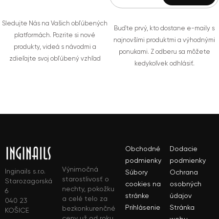
Sledujte Nás na Vašich obľúbených
Buďte prvý, kto dostane e-maily s
platformách. Pozrite si nové
najnovšími produktmi a výhodnými
produkty, videá s návodmi a
ponukami. Z odberu sa môžete
zdieľajte svoj obľúbený vzhľad
kedykoľvek odhlásiť.
Obchodné
Dodacie
podmienky
podmienky
Výnimočná
Inginails s.r.o.
Súbory
Ochrana
starostlivosť o
Starozagorská
cookies na
osobných
nechty, pokožku
6
stránke
údajov
a celé telo za
040 23
Prihlásenie
Stránka
bezkonkurenčné
KOŠICE
ceny už od roku