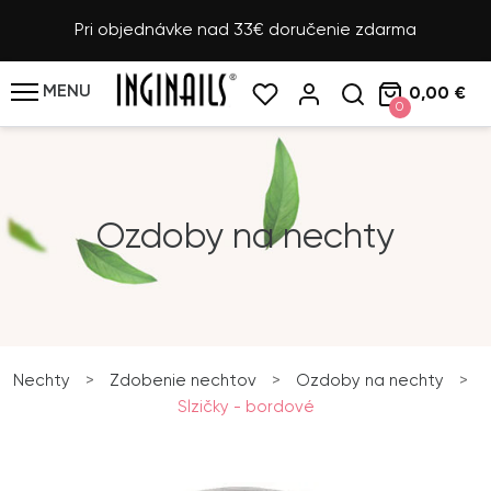
Pri objednávke nad 33€ doručenie zdarma
MENU
0,00 €
0
Ozdoby na nechty
Nechty
>
Zdobenie nechtov
>
Ozdoby na nechty
>
Slzičky - bordové