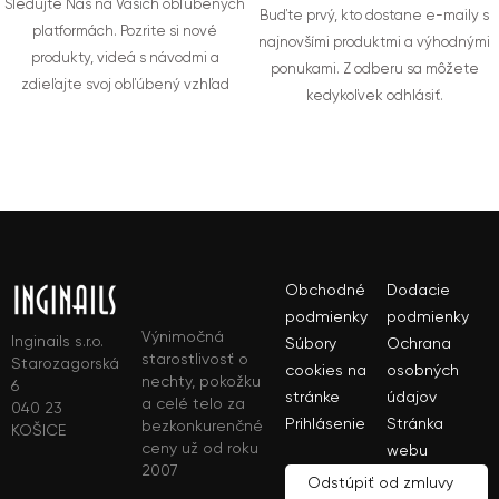
Sledujte Nás na Vašich obľúbených
Buďte prvý, kto dostane e-maily s
platformách. Pozrite si nové
najnovšími produktmi a výhodnými
produkty, videá s návodmi a
ponukami. Z odberu sa môžete
zdieľajte svoj obľúbený vzhľad
kedykoľvek odhlásiť.
Obchodné
Dodacie
podmienky
podmienky
Výnimočná
Inginails s.r.o.
Súbory
Ochrana
starostlivosť o
Starozagorská
cookies na
osobných
nechty, pokožku
6
stránke
údajov
a celé telo za
040 23
Prihlásenie
Stránka
bezkonkurenčné
KOŠICE
ceny už od roku
webu
2007
Odstúpiť od zmluvy