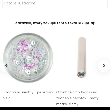
Foto je ilustračné.
Zákazník, ktorý zakúpil tento tovar si kúpil aj:
‹
›
Ozdoba na nechty - perleťovo
Ozdobné fimo tyčinky na
biela
zdobenie nechtov - motýľ,
modro-čierny