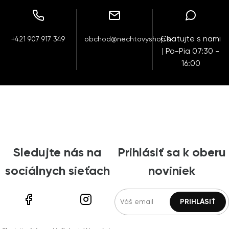
Chatujte s nami
+421 907 917 349
obchod@nechtovyshop.sk
| Po-Pia 07:30 -
16:00
Sledujte nás na
Prihlásiť sa k oberu
sociálnych sieťach
noviniek