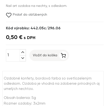
Nail art ozdoba na nechty, s odleskom.
Pridať do obľúbených
Kód výrobku: 442.05c/296.06
0,50 €
s DPH
expand_less
Vložiť do košíka
expand_more
Ozdobné konfety, bordová farba so svetlozeleným
odleskom. Ozdoba je vhodná na zdobenie prírodných aj
umelých nechtov.
Obsah balenia: 5g
Rozmer ozdoby: 3x2mm