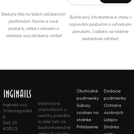
Sledujte Nás na Vašich obľúbených
Buďte prvý, kto dostane e-maily s
platformách. Pozrite si nové
najnovšími produktmi a výhodnými
produkty, videá s návodmi a
ponukami. Z odberu sa môžete
zdieľajte svoj obľúbený vzhľad
kedykoľvek odhlásiť.
Obchodné
Dodacie
podmienky
podmienky
Výnimočná
Inginails s.r.o.
Súbory
Ochrana
starostlivosť o
Starozagorská
cookies na
osobných
nechty, pokožku
6
stránke
údajov
a celé telo za
040 23
Prihlásenie
Stránka
bezkonkurenčné
KOŠICE
ceny už od roku