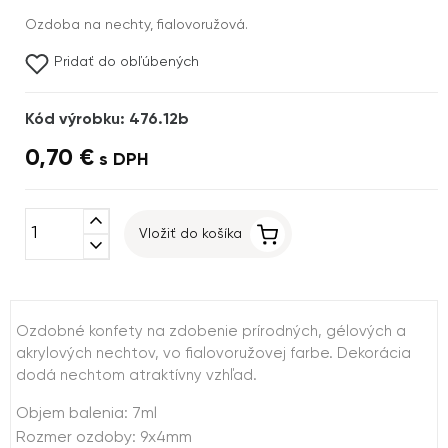
Ozdoba na nechty, fialovoružová.
Pridať do obľúbených
Kód výrobku: 476.12b
0,70 €
s DPH
expand_less
Vložiť do košíka
expand_more
Ozdobné konfety na zdobenie prírodných, gélových a
akrylových nechtov, vo fialovoružovej farbe. Dekorácia
dodá nechtom atraktívny vzhľad.
Objem balenia: 7ml
Rozmer ozdoby: 9x4mm