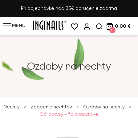
Pri objednávke nad 33€ doručenie zdarma
MENU
0,00 €
0
Ozdoby na nechty
Nechty
>
Zdobenie nechtov
>
Ozdoby na nechty
>
Oči obrysy - fialovoružové