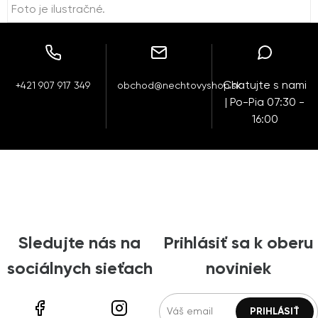
Foto je ilustračné.
Chatujte s nami
+421 907 917 349
obchod@nechtovyshop.sk
| Po-Pia 07:30 -
16:00
Sledujte nás na
Prihlásiť sa k oberu
sociálnych sieťach
noviniek