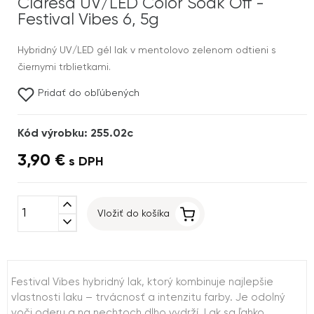
Claresa UV/LED Color Soak Off -
Festival Vibes 6, 5g
Hybridný UV/LED gél lak v mentolovo zelenom odtieni s
čiernymi trblietkami.
Pridať do obľúbených
Kód výrobku: 255.02c
3,90 €
s DPH
expand_less
Vložiť do košíka
expand_more
Festival Vibes hybridný lak, ktorý kombinuje najlepšie
vlastnosti laku – trvácnosť a intenzitu farby. Je odolný
voči oderu a na nechtoch dlho vydrží. Lak sa ľahko