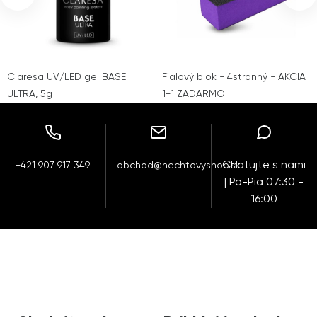
Claresa UV/LED gel BASE
Fialový blok - 4stranný - AKCIA
ULTRA, 5g
1+1 ZADARMO
Chatujte s nami
+421 907 917 349
obchod@nechtovyshop.sk
| Po-Pia 07:30 -
16:00