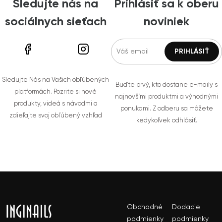
Sledujte nás na
Prihlásiť sa k oberu
sociálnych sieťach
noviniek
Sledujte Nás na Vašich obľúbených
Buďte prvý, kto dostane e-maily s
platformách. Pozrite si nové
najnovšími produktmi a výhodnými
produkty, videá s návodmi a
ponukami. Z odberu sa môžete
zdieľajte svoj obľúbený vzhľad
kedykoľvek odhlásiť.
Obchodné
Dodacie
podmienky
podmienky