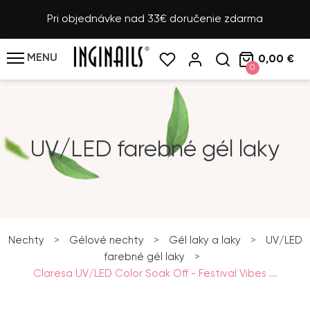
Pri objednávke nad 33€ doručenie zdarma
MENU
0,00 €
0
UV/LED farebné gél laky
Nechty
>
Gélové nechty
>
Gél laky a laky
>
UV/LED
farebné gél laky
>
Claresa UV/LED Color Soak Off - Festival Vibes ...