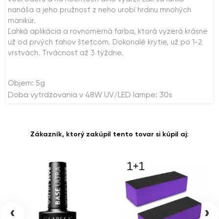
nanáša a jeho pružnosť z neho urobí hrdinu mnohých
manikúr.
Ľahká aplikácia a rovnomerná farba, ktorá vyzerá krásne
už od prvých ťahov štetcom. Dokonalé krytie, už po 1-2
vrstvách. Trvácnosť až 3 týždne.
Objem: 5g
Doba vytrdzovania v 48W UV/LED lampe: 30s
Zákazník, ktorý zakúpil tento tovar si kúpil aj:
‹
›