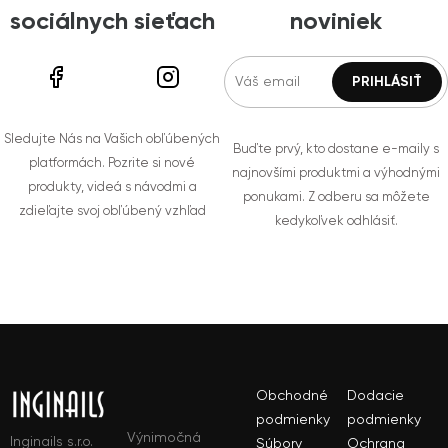
sociálnych sieťach
noviniek
Sledujte Nás na Vašich obľúbených
Buďte prvý, kto dostane e-maily s
platformách. Pozrite si nové
najnovšími produktmi a výhodnými
produkty, videá s návodmi a
ponukami. Z odberu sa môžete
zdieľajte svoj obľúbený vzhľad
kedykoľvek odhlásiť.
Obchodné
Dodacie
podmienky
podmienky
Výnimočná
Inginails s.r.o.
Súbory
Ochrana