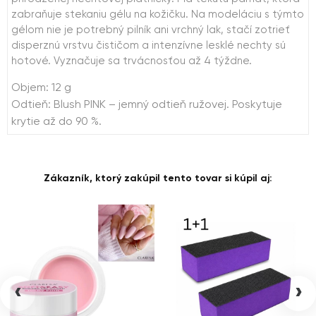
zabraňuje stekaniu gélu na kožičku. Na modeláciu s týmto
gélom nie je potrebný pilník ani vrchný lak, stačí zotrieť
disperznú vrstvu čističom a intenzívne lesklé nechty sú
hotové. Vyznačuje sa trvácnosťou až 4 týždne.
Objem: 12 g
Odtieň: Blush PINK – jemný odtieň ružovej. Poskytuje
krytie až do 90 %.
Zákazník, ktorý zakúpil tento tovar si kúpil aj:
‹
›