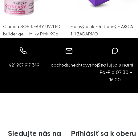
Claresa SOFT&EASY UV/LED
Fialový blok - 4stranný - AKCIA
builder gel - Milky Pink, 90g
1+1 ZADARMO
Chatujte s nami
+421 907 917 349
obchod@nechtovyshop.sk
| Po-Pia 07:30 -
16:00
Sledujte nás na
Prihlásiť sa k oberu