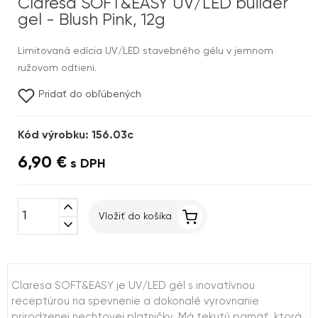
Claresa SOFT&EASY UV/LED builder
gel - Blush Pink, 12g
Limitovaná edícia UV/LED stavebného gélu v jemnom
ružovom odtieni.
Pridať do obľúbených
Kód výrobku: 156.03c
6,90 €
s DPH
expand_less
Vložiť do košíka
expand_more
Claresa SOFT&EASY je UV/LED gél s inovatívnou
receptúrou na spevnenie a dokonalé vyrovnanie
prirodzenej nechtovej platničky. Má tekutú pamäť, ktorá