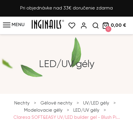
Pri objednávke nad 33€ doručenie zdarma
MENU
0,00 €
0
LED/UV gély
Nechty
>
Gélové nechty
>
UV/LED gély
>
Modelovacie gély
>
LED/UV gély
>
Claresa SOFT&EASY UV/LED builder gel - Blush Pi...