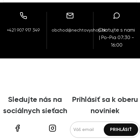
Chatujte s nami
+421 907 917 349
obchod@nechtovyshop.sk
| Po-Pia 07:30 -
16:00
Sledujte nás na
Prihlásiť sa k oberu
sociálnych sieťach
noviniek