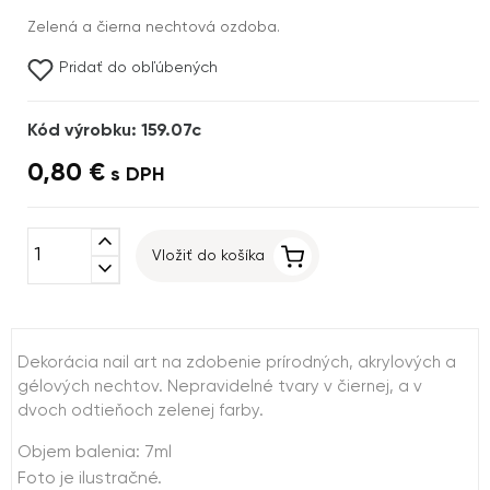
Zelená a čierna nechtová ozdoba.
Pridať do obľúbených
Kód výrobku: 159.07c
0,80 €
s DPH
expand_less
Vložiť do košíka
expand_more
Dekorácia nail art na zdobenie prírodných, akrylových a
gélových nechtov. Nepravidelné tvary v čiernej, a v
dvoch odtieňoch zelenej farby.
Objem balenia: 7ml
Foto je ilustračné.