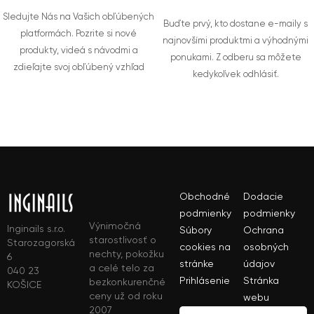
Sledujte Nás na Vašich obľúbených
Buďte prvý, kto dostane e-maily s
platformách. Pozrite si nové
najnovšími produktmi a výhodnými
produkty, videá s návodmi a
ponukami. Z odberu sa môžete
zdieľajte svoj obľúbený vzhľad
kedykoľvek odhlásiť.
Obchodné
Dodacie
podmienky
podmienky
Výnimočná
Inginails s.r.o.
Súbory
Ochrana
starostlivosť o
Starozagorská
cookies na
osobných
nechty, pokožku
6
stránke
údajov
a celé telo za
040 23
Prihlásenie
Stránka
bezkonkurenčné
KOŠICE
ceny už od roku
webu
2007