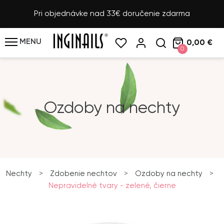
Pri objednávke nad 33€ doručenie zdarma
MENU
0,00 €
0
Ozdoby na nechty
Nechty
>
Zdobenie nechtov
>
Ozdoby na nechty
>
Nepravidelné tvary - zelené, čierne