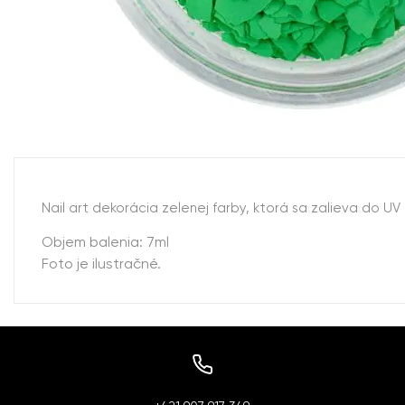
Nail art dekorácia zelenej farby, ktorá sa zalieva do U
Objem balenia: 7ml
Foto je ilustračné.