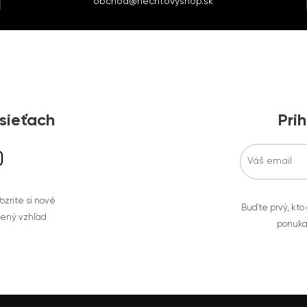
obchod@nechtovyshop.sk
 sieťach
Prih
zrite si nové
Buďte prvý, kto
bený vzhľad
ponuka