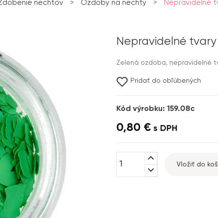
Zdobenie nechtov
>
Ozdoby na nechty
>
Nepravidelné t
Nepravidelné tvary
Zelená ozdoba, nepravidelné tv
Pridať do obľúbených
Kód výrobku: 159.08c
0,80 €
s DPH
expand_less
Vložiť do koš
expand_more