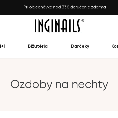
Pri objednávke nad 33€ doručenie zdarma
1+1
Bižutéria
Darčeky
Ko
Ozdoby na nechty