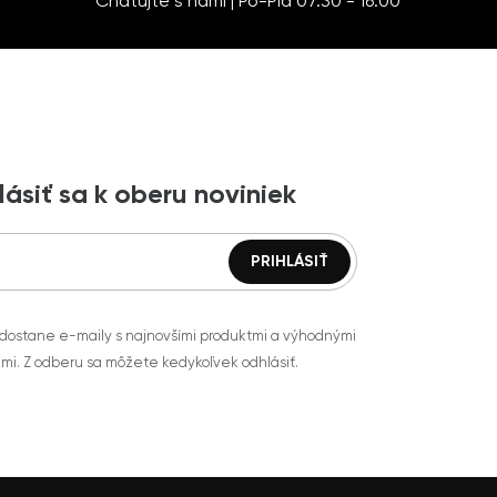
Chatujte s nami | Po-Pia 07:30 - 16:00
lásiť sa k oberu noviniek
 dostane e-maily s najnovšími produktmi a výhodnými
mi. Z odberu sa môžete kedykoľvek odhlásiť.