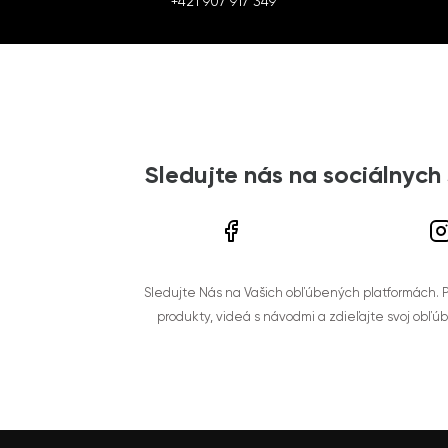
+421 907 917 349
Sledujte nás na sociálnych
Sledujte Nás na Vašich obľúbených platformách. Po
produkty, videá s návodmi a zdieľajte svoj obľú