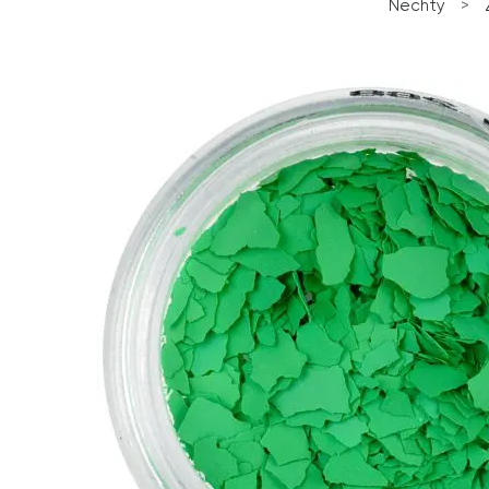
Nechty
>