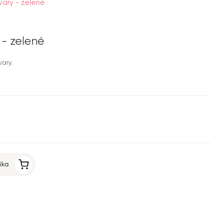
vary - zelené
 - zelené
ary.
íka