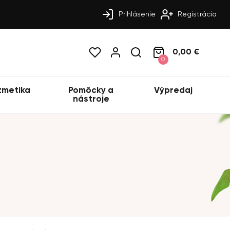
Prihlásenie
Registrácia
0,00 €
0
zmetika
Pomôcky a
Výpredaj
nástroje