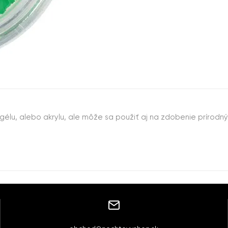
V gélu, alebo akrylu, ale môže sa použiť aj na zdobenie prírodn