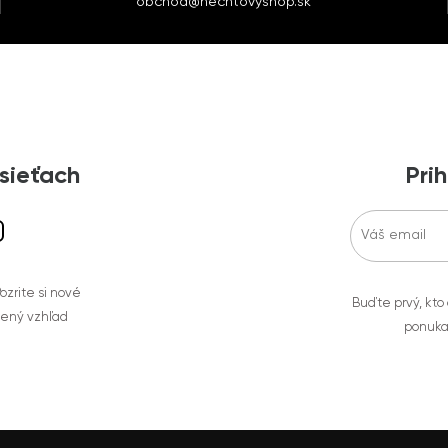
obchod@nechtovyshop.sk
 sieťach
Prih
zrite si nové
Buďte prvý, kto
bený vzhľad
ponuka