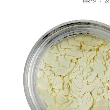
Nechty
>
Zd