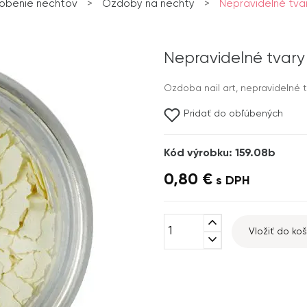
obenie nechtov
>
Ozdoby na nechty
>
Nepravidelné tva
Nepravidelné tvar
Ozdoba nail art, nepravidelné t
Pridať do obľúbených
Kód výrobku: 159.08b
0,80 €
s DPH
expand_less
Vložiť do koš
expand_more