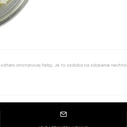
 v odtieni smotanovej farby. Je to ozdoba na zdobenie necht