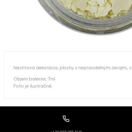
Nechtová dekorácia, plochy s nepravidelnými okrajmi,
Objem balenia: 7ml
Foto je ilustračné.