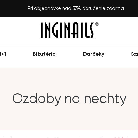
Pri objednávke nad 33€ doručenie zdarma
1+1
Bižutéria
Darčeky
Ko
Ozdoby na nechty