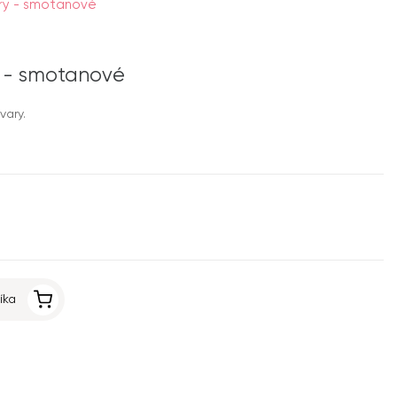
ry - smotanové
y - smotanové
vary.
íka