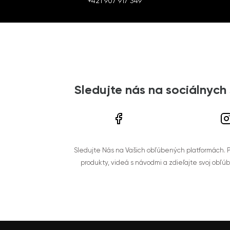
+421 907 917 349
Sledujte nás na sociálnych
Sledujte Nás na Vašich obľúbených platformách. Po
produkty, videá s návodmi a zdieľajte svoj obľú