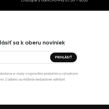
Chatujte s nami | Po-Pia 07:30 - 16:00
lásiť sa k oberu noviniek
 dostane e-maily s najnovšími produktmi a výhodnými
mi. Z odberu sa môžete kedykoľvek odhlásiť.