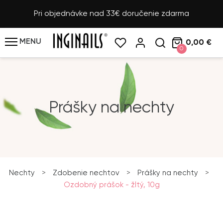
Pri objednávke nad 33€ doručenie zdarma
MENU
0,00 €
0
Prášky na nechty
Nechty
>
Zdobenie nechtov
>
Prášky na nechty
>
Ozdobný prášok - žltý, 10g