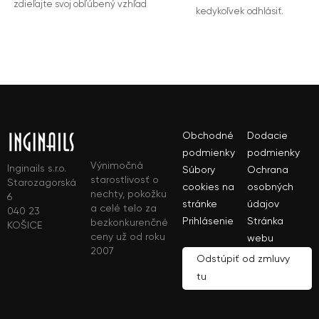
zdieľajte svoj obľúbený vzhľad
kedykoľvek odhlásiť.
Obchodné
Dodacie
podmienky
podmienky
Výnimočná
Inginails s.r.o.
Súbory
Ochrana
starostlivosť o
Starozagorská
cookies na
osobných
nechty, pokožku
6
stránke
údajov
a celé telo za
040 23
Prihlásenie
Stránka
bezkonkurenčné
KOŠICE
ceny už od roku
webu
2007
Odstúpiť od zmluvy
tu