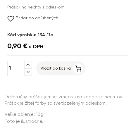
Prášok na nechty s odleskom.
Pridať do obľúbených
Kód výrobku: 134.11c
0,90 €
s DPH
expand_less
Vložiť do košíka
expand_more
Dekoračný prášok jemnej zrnitosti na zdobenie nechtov.
Prášok je žltej farby so svetlozeleným odleskom.
Veľké balenie: 10g
Foto je ilustračné.