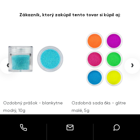
Zákazník, ktorý zakúpil tento tovar si kúpil aj:
‹
›
Ozdobný prášok - blankytne
Ozdobná sada 6ks - glitre
modrý, 10g
malé, 5g