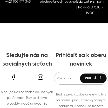
Chatujte s nami
+421 907 917 349
obchod@nechtovyshop.sk
| Po-Pia 07:30 -
16:00
Sledujte nás na
Prihlásiť sa k oberu
sociálnych sieťach
noviniek
Sledujte Nás na Vašich obľúbených
Buďte prvý, kto dostane e-maily s
platformách. Pozrite si nové
najnovšími produktmi a výhodnými
produkty, videá s návodmi a
ponukami. Z odberu sa môžete