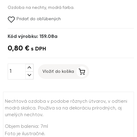
Ozdoba na nechty, modrá farba.
Pridať do obľúbených
Kód výrobku: 159.08a
0,80 €
s DPH
expand_less
Vložiť do košíka
expand_more
Nechtová ozdoba v podobe rôznych útvarov, v odtieni
modrá skalica. Používa sa na dekoráciu prírodných, aj
umelých nechtov.
Objem balenia: 7ml
Foto je ilustračné.