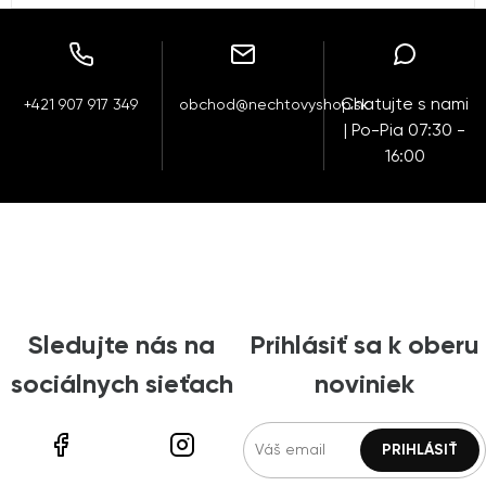
Chatujte s nami
+421 907 917 349
obchod@nechtovyshop.sk
| Po-Pia 07:30 -
16:00
Sledujte nás na
Prihlásiť sa k oberu
sociálnych sieťach
noviniek