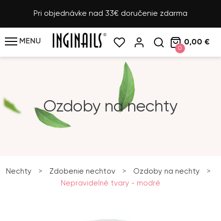
Pri objednávke nad 33€ doručenie zdarma
MENU
0,00 €
0
Ozdoby na nechty
Nechty
>
Zdobenie nechtov
>
Ozdoby na nechty
>
Nepravidelné tvary - modré