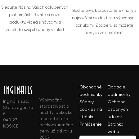
Sledujte Nás na Vašich obľúbených
Buďte prvý, kto dostane e-maily s
platformách. Pozrite si nové
najnovšími produktmi a výhodnými
produkty, videá s návodmi a
ponukami. Z odberu sa môžete
zdieľajte svoj obľúbený vzhľad
kedykoľvek odhlásiť.
Obchodné
Dodacie
podmienky
podmienky
Výnimočná
Inginails s.r.o.
Súbory
Ochrana
starostlivosť o
Starozagorská
cookies na
osobných
nechty, pokožku
6
stránke
údajov
a celé telo za
040 23
Prihlásenie
Stránka
bezkonkurenčné
KOŠICE
ceny už od roku
webu
2007