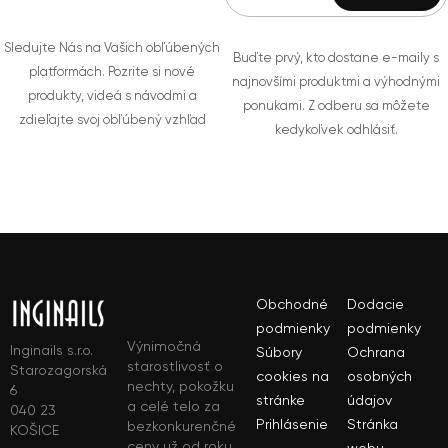
Sledujte Nás na Vašich obľúbených
Buďte prvý, kto dostane e-maily s
platformách. Pozrite si nové
najnovšími produktmi a výhodnými
produkty, videá s návodmi a
ponukami. Z odberu sa môžete
zdieľajte svoj obľúbený vzhľad
kedykoľvek odhlásiť.
Obchodné
Dodacie
podmienky
podmienky
Výnimočná
Inginails s.r.o.
Súbory
Ochrana
starostlivosť o
Starozagorská
cookies na
osobných
nechty, pokožku
6
stránke
údajov
a celé telo za
040 23
Prihlásenie
Stránka
bezkonkurenčné
KOŠICE
ceny už od roku