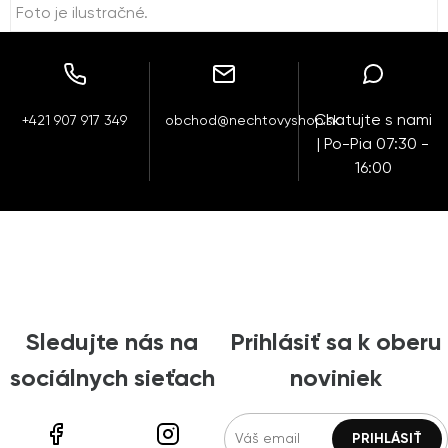
Foto je ilustračné.
Chatujte s nami
+421 907 917 349
obchod@nechtovyshop.sk
| Po-Pia 07:30 -
16:00
Sledujte nás na
Prihlásiť sa k oberu
sociálnych sieťach
noviniek