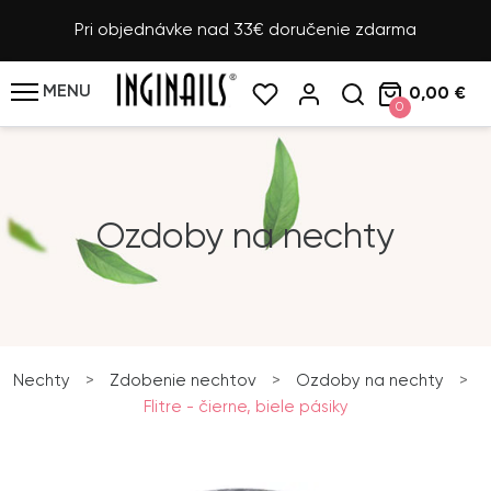
Pri objednávke nad 33€ doručenie zdarma
MENU
0,00 €
0
Ozdoby na nechty
Nechty
>
Zdobenie nechtov
>
Ozdoby na nechty
>
Flitre - čierne, biele pásiky