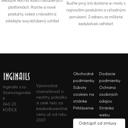
Sledujte Nás na Vašich obľúbených
Buďte prvý, kto dostane e-maily s
platformách. Pozrite si nové
najnovšími produktmi a výhodnými
produkty, videá s návodmi a
ponukami. Z odberu sa môžete
zdieľajte svoj obľúbený vzhľad
kedykoľvek odhlásiť.
Obchodné
Dodacie
podmienky
podmienky
Výnimočná
Inginails s.r.o.
Súbory
Ochrana
starostlivosť o
Starozagorská
cookies na
osobných
nechty, pokožku
6
stránke
údajov
a celé telo za
040 23
Prihlásenie
Stránka
bezkonkurenčné
KOŠICE
ceny už od roku
webu
2007
Odstúpiť od zmluvy