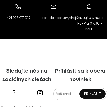
Chatujte s nami
+421 907 917 349
obchod@nechtovyshop.sk
| Po-Pia 07:30 -
16:00
Sledujte nás na
Prihlásiť sa k oberu
sociálnych sieťach
noviniek