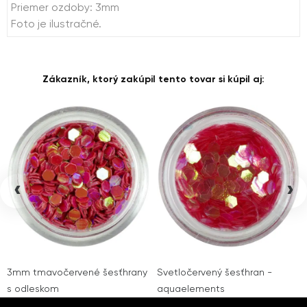
Priemer ozdoby: 3mm
Foto je ilustračné.
Zákazník, ktorý zakúpil tento tovar si kúpil aj:
‹
›
3mm tmavočervené šesťhrany
Svetločervený šesťhran -
s odleskom
aquaelements