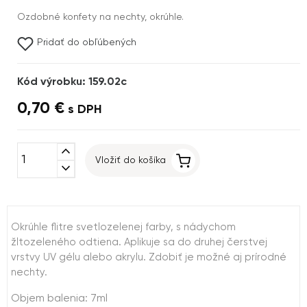
Ozdobné konfety na nechty, okrúhle.
Pridať do obľúbených
Kód výrobku: 159.02c
0,70 €
s DPH
expand_less
Vložiť do košíka
expand_more
Okrúhle flitre svetlozelenej farby, s nádychom
žltozeleného odtiena. Aplikuje sa do druhej čerstvej
vrstvy UV gélu alebo akrylu. Zdobiť je možné aj prírodné
nechty.
Objem balenia: 7ml