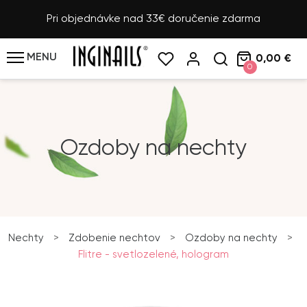
Pri objednávke nad 33€ doručenie zdarma
MENU
0,00 €
0
Ozdoby na nechty
Nechty
>
Zdobenie nechtov
>
Ozdoby na nechty
>
Flitre - svetlozelené, hologram