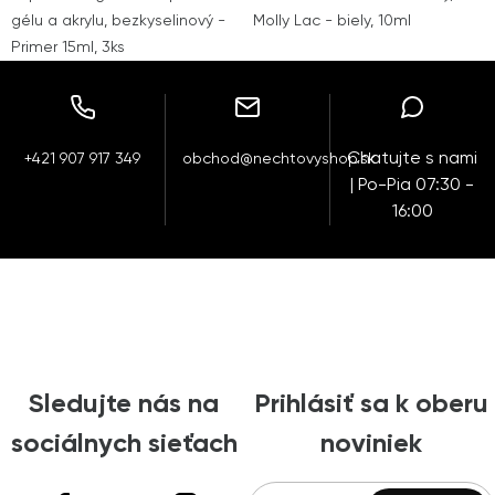
gélu a akrylu, bezkyselinový -
Molly Lac - biely, 10ml
Primer 15ml, 3ks
Chatujte s nami
+421 907 917 349
obchod@nechtovyshop.sk
| Po-Pia 07:30 -
16:00
Sledujte nás na
Prihlásiť sa k oberu
sociálnych sieťach
noviniek