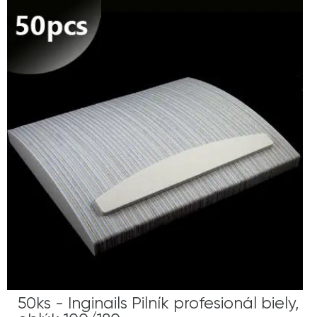
50ks - Inginails Pilník profesionál biely,