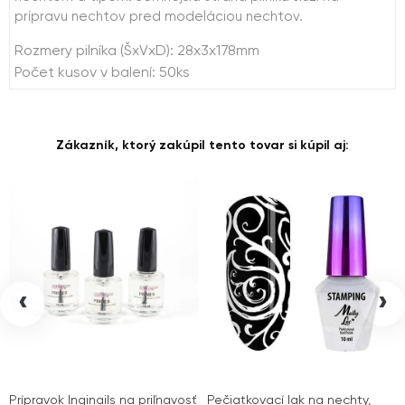
prípravu nechtov pred modeláciou nechtov.
Rozmery pilníka (ŠxVxD): 28x3x178mm
Počet kusov v balení: 50ks
Zákazník, ktorý zakúpil tento tovar si kúpil aj:
‹
›
Prípravok Inginails na priľnavosť
Pečiatkovací lak na nechty,