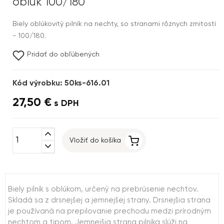
oblúk 100/180
Biely oblúkovitý pilník na nechty, so stranami rôznych zrnitostí
- 100/180.
Pridať do obľúbených
Kód výrobku: 50ks-616.01
27,50 €
s DPH
expand_less
Vložiť do košíka
expand_more
Biely pilník s oblúkom, určený na prebrúsenie nechtov.
Skladá sa z drsnejšej a jemnejšej strany. Drsnejšia strana
je používaná na prepilovanie prechodu medzi prírodným
nechtom a tipom. Jemnejšia strana pilníka slúži na