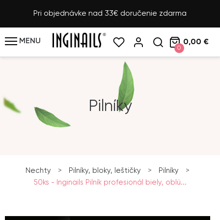
Pri objednávke nad 33€ doručenie zdarma
MENU
0,00 €
0
Pilníky
Nechty
>
Pilníky, bloky, leštičky
>
Pilníky
>
50ks - Inginails Pilník profesionál biely, oblú...