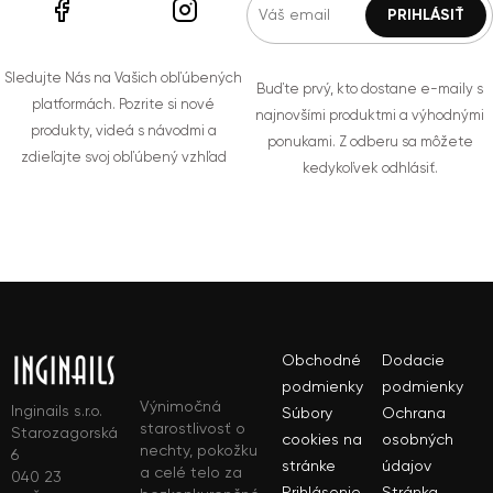
Sledujte Nás na Vašich obľúbených
Buďte prvý, kto dostane e-maily s
platformách. Pozrite si nové
najnovšími produktmi a výhodnými
produkty, videá s návodmi a
ponukami. Z odberu sa môžete
zdieľajte svoj obľúbený vzhľad
kedykoľvek odhlásiť.
Obchodné
Dodacie
podmienky
podmienky
Výnimočná
Inginails s.r.o.
Súbory
Ochrana
starostlivosť o
Starozagorská
cookies na
osobných
nechty, pokožku
6
stránke
údajov
a celé telo za
040 23