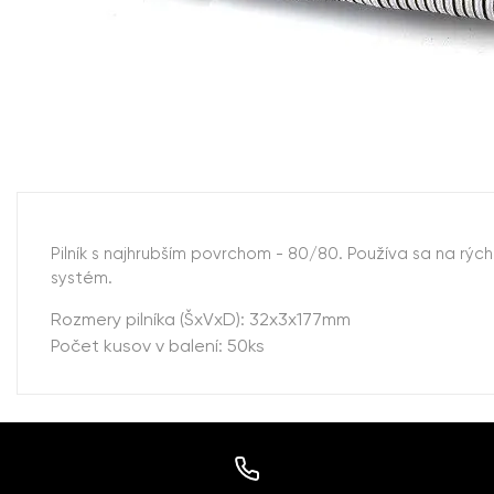
Pilník s najhrubším povrchom - 80/80. Používa sa na rýc
systém.
Rozmery pilníka (ŠxVxD): 32x3x177mm
Počet kusov v balení: 50ks