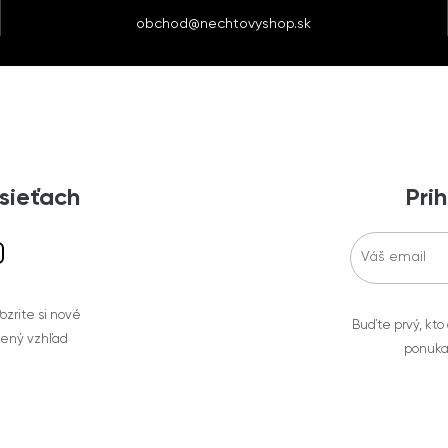
obchod@nechtovyshop.sk
 sieťach
Prih
zrite si nové
Buďte prvý, kto
bený vzhľad
ponuka