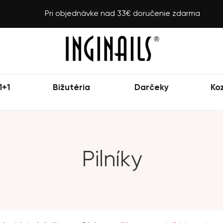
Pri objednávke nad 33€ doručenie zdarma
1+1
Bižutéria
Darčeky
Ko
Pilníky