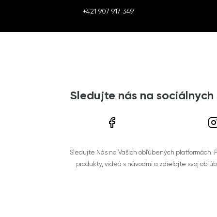
+421 907 917 349
Sledujte nás na sociálnych
Sledujte Nás na Vašich obľúbených platformách. Po
produkty, videá s návodmi a zdieľajte svoj obľú