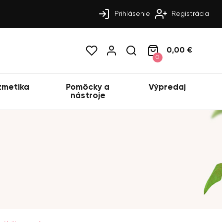
Prihlásenie
Registrácia
0,00 €
0
zmetika
Pomôcky a
Výpredaj
nástroje