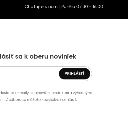
Chatujte s nami | Po-Pia 07:30 - 16:00
lásiť sa k oberu noviniek
 dostane e-maily s najnovšími produktmi a výhodnými
mi. Z odberu sa môžete kedykoľvek odhlásiť.