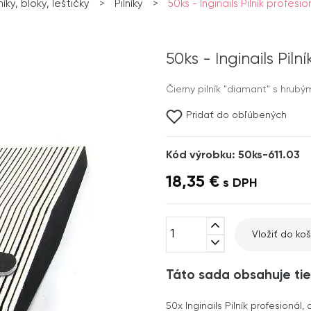
lníky, bloky, leštičky
>
Pilníky
>
50ks - Inginails Pilník profesion
50ks - Inginails Pil
Čierny pilník "diamant" s hrubý
Pridať do obľúbených
Kód výrobku: 50ks-611.03
18,35 €
s DPH
expand_less
Vložiť do koš
expand_more
Táto sada obsahuje tie
50x
Inginails Pilník profesionál