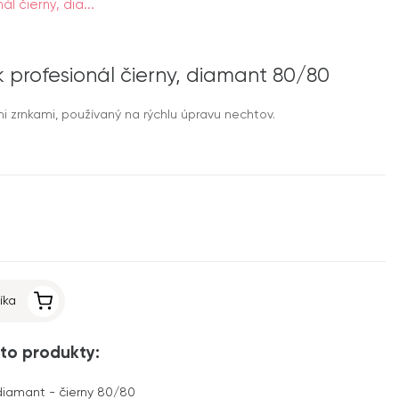
ál čierny, dia...
ník profesionál čierny, diamant 80/80
mi zrnkami, používaný na rýchlu úpravu nechtov.
íka
to produkty:
, diamant - čierny 80/80