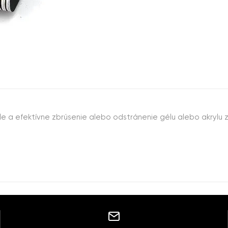
hle a efektívne zbrúsenie alebo odstránenie gélu alebo akrylu 