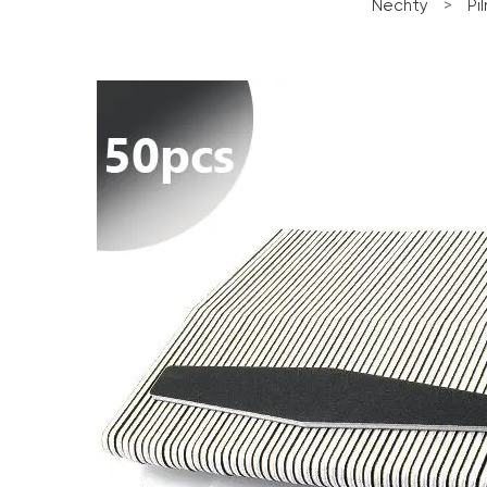
Nechty
>
Pi