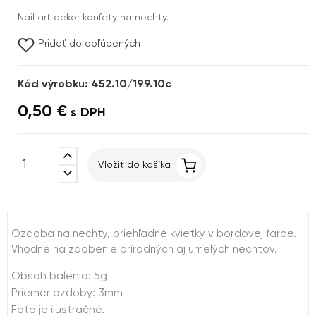
Nail art dekor konfety na nechty.
Pridať do obľúbených
Kód výrobku: 452.10/199.10c
0,50 €
s DPH
expand_less
Vložiť do košíka
expand_more
Ozdoba na nechty, priehľadné kvietky v bordovej farbe.
Vhodné na zdobenie prírodných aj umelých nechtov.
Obsah balenia: 5g
Priemer ozdoby: 3mm
Foto je ilustračné.