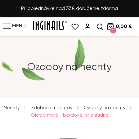
Pri objednávke nad 33€ doručenie zdarma
MENU
0,00 €
0
Ozdoby na nechty
Nechty
>
Zdobenie nechtov
>
Ozdoby na nechty
>
Kvietky malé - bordové, priehľadné