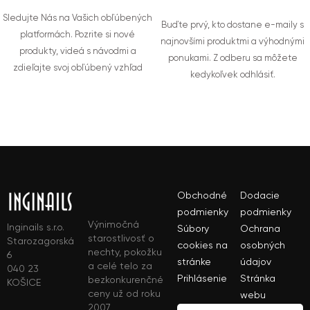
Sledujte Nás na Vašich obľúbených
Buďte prvý, kto dostane e-maily s
platformách. Pozrite si nové
najnovšími produktmi a výhodnými
produkty, videá s návodmi a
ponukami. Z odberu sa môžete
zdieľajte svoj obľúbený vzhľad
kedykoľvek odhlásiť.
Obchodné
Dodacie
podmienky
podmienky
Výnimočná
Inginails s.r.o.
Súbory
Ochrana
starostlivosť o
Starozagorská
cookies na
osobných
nechty, pokožku
6
stránke
údajov
a celé telo za
040 23
Prihlásenie
Stránka
bezkonkurenčné
KOŠICE
ceny už od roku
webu
2007