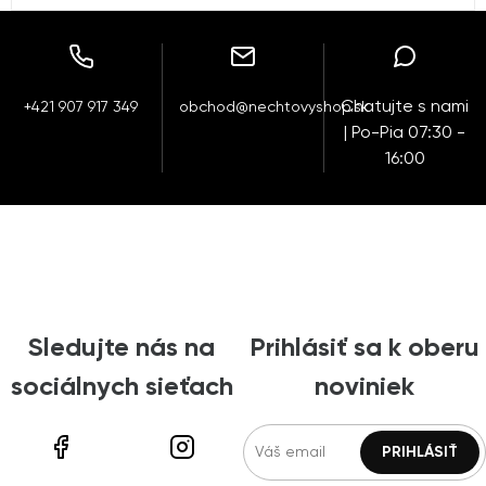
Chatujte s nami
+421 907 917 349
obchod@nechtovyshop.sk
| Po-Pia 07:30 -
16:00
Sledujte nás na
Prihlásiť sa k oberu
sociálnych sieťach
noviniek