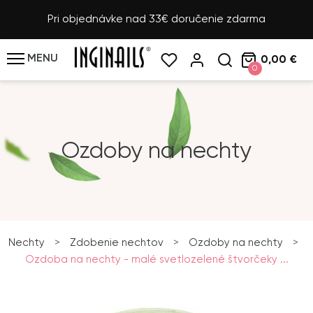
Pri objednávke nad 33€ doručenie zdarma
MENU
0,00 €
0
Ozdoby na nechty
Nechty
>
Zdobenie nechtov
>
Ozdoby na nechty
>
Ozdoba na nechty - malé svetlozelené štvorčeky ...