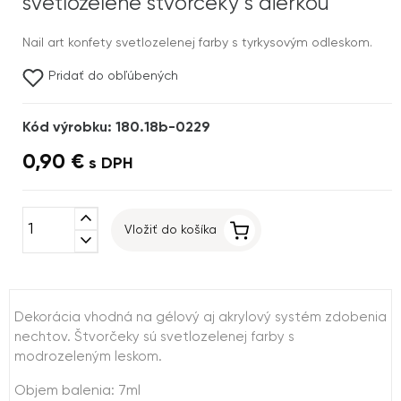
svetlozelené štvorčeky s dierkou
Nail art konfety svetlozelenej farby s tyrkysovým odleskom.
Pridať do obľúbených
Kód výrobku: 180.18b-0229
0,90 €
s DPH
expand_less
Vložiť do košíka
expand_more
Dekorácia vhodná na gélový aj akrylový systém zdobenia
nechtov. Štvorčeky sú svetlozelenej farby s
modrozeleným leskom.
Objem balenia: 7ml