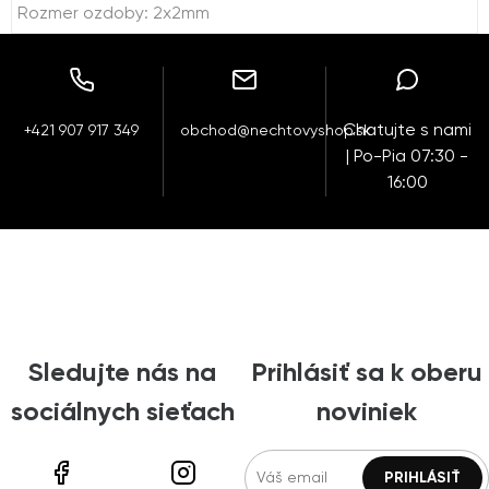
Rozmer ozdoby: 2x2mm
Chatujte s nami
+421 907 917 349
obchod@nechtovyshop.sk
| Po-Pia 07:30 -
16:00
Sledujte nás na
Prihlásiť sa k oberu
sociálnych sieťach
noviniek