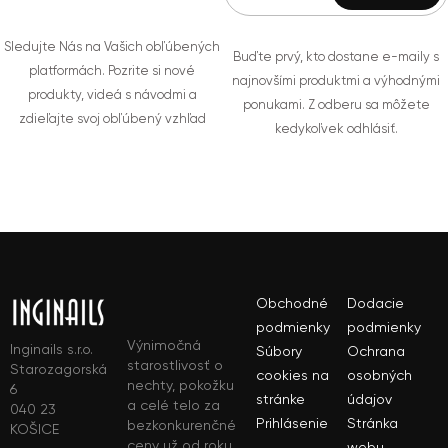
Sledujte Nás na Vašich obľúbených
Buďte prvý, kto dostane e-maily s
platformách. Pozrite si nové
najnovšími produktmi a výhodnými
produkty, videá s návodmi a
ponukami. Z odberu sa môžete
zdieľajte svoj obľúbený vzhľad
kedykoľvek odhlásiť.
Obchodné
Dodacie
podmienky
podmienky
Výnimočná
Inginails s.r.o.
Súbory
Ochrana
starostlivosť o
Starozagorská
cookies na
osobných
nechty, pokožku
6
stránke
údajov
a celé telo za
040 23
Prihlásenie
Stránka
bezkonkurenčné
KOŠICE
ceny už od roku