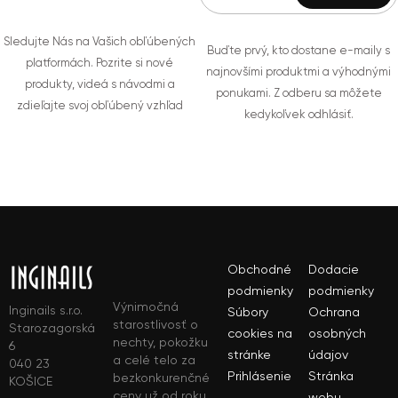
Sledujte Nás na Vašich obľúbených
Buďte prvý, kto dostane e-maily s
platformách. Pozrite si nové
najnovšími produktmi a výhodnými
produkty, videá s návodmi a
ponukami. Z odberu sa môžete
zdieľajte svoj obľúbený vzhľad
kedykoľvek odhlásiť.
Obchodné
Dodacie
podmienky
podmienky
Výnimočná
Inginails s.r.o.
Súbory
Ochrana
starostlivosť o
Starozagorská
cookies na
osobných
nechty, pokožku
6
stránke
údajov
a celé telo za
040 23
Prihlásenie
Stránka
bezkonkurenčné
KOŠICE
ceny už od roku