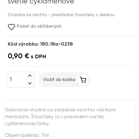
svetlé cyklámenové
Ozdoba na nechty - priehľadné štvorčeky s dierkou.
Pridať do obľúbených
Kód výrobku: 180.18a-0238
0,90 €
s DPH
expand_less
Vložiť do košíka
expand_more
Dekorácia vhodná na zdobenie nechtov všetkými
metódami. Štvorčeky sú v prevedení svetlej
cyklámenovej farby.
Objem balenia: 7ml