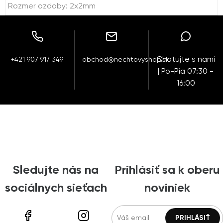
Rozmer ozdoby: 2x2mm
Chatujte s nami
+421 907 917 349
obchod@nechtovyshop.sk
| Po-Pia 07:30 -
16:00
Sledujte nás na
Prihlásiť sa k oberu
sociálnych sieťach
noviniek