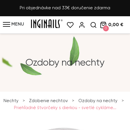
Pri objednávke nad 33€ doručenie zdarma
MENU
0,00 €
0
Ozdoby na nechty
Nechty
>
Zdobenie nechtov
>
Ozdoby na nechty
>
Priehľadné štvorčeky s dierkou - svetlé cykláme...