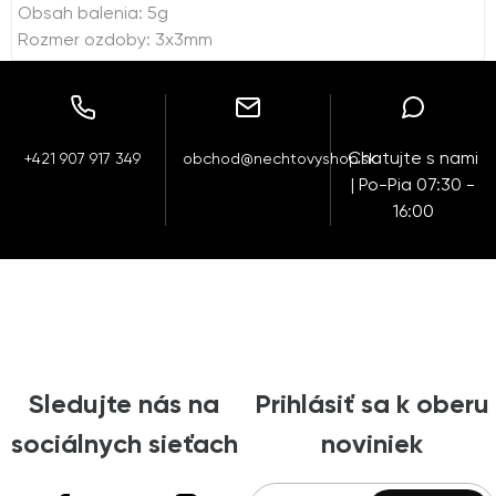
Obsah balenia: 5g
Rozmer ozdoby: 3x3mm
Chatujte s nami
+421 907 917 349
obchod@nechtovyshop.sk
| Po-Pia 07:30 -
16:00
Sledujte nás na
Prihlásiť sa k oberu
sociálnych sieťach
noviniek