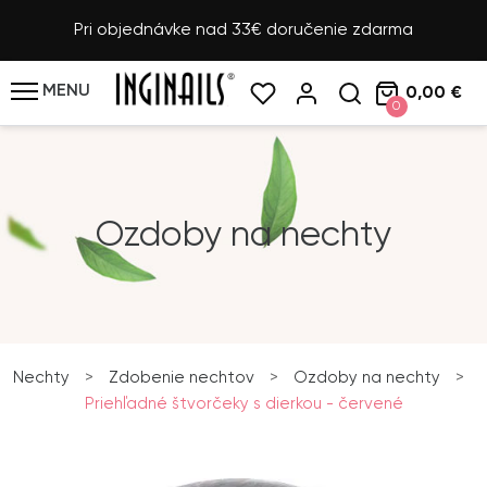
Pri objednávke nad 33€ doručenie zdarma
MENU
0,00 €
0
Ozdoby na nechty
Nechty
>
Zdobenie nechtov
>
Ozdoby na nechty
>
Priehľadné štvorčeky s dierkou - červené