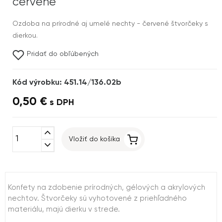
červené
Ozdoba na prírodné aj umelé nechty - červené štvorčeky s
dierkou.
Pridať do obľúbených
Kód výrobku: 451.14/136.02b
0,50 €
s DPH
expand_less
Vložiť do košíka
expand_more
Konfety na zdobenie prírodných, gélových a akrylových
nechtov. Štvorčeky sú vyhotovené z priehľadného
materiálu, majú dierku v strede.