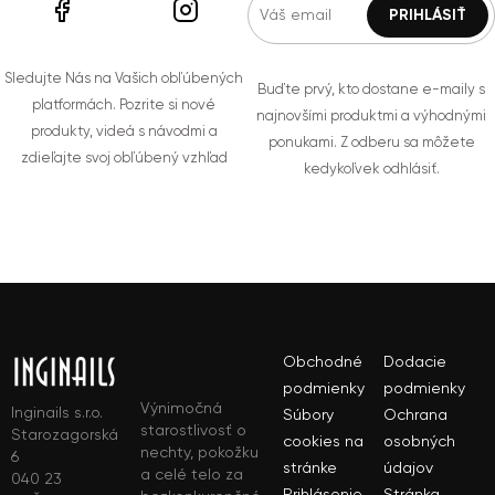
Sledujte Nás na Vašich obľúbených
Buďte prvý, kto dostane e-maily s
platformách. Pozrite si nové
najnovšími produktmi a výhodnými
produkty, videá s návodmi a
ponukami. Z odberu sa môžete
zdieľajte svoj obľúbený vzhľad
kedykoľvek odhlásiť.
Obchodné
Dodacie
podmienky
podmienky
Výnimočná
Inginails s.r.o.
Súbory
Ochrana
starostlivosť o
Starozagorská
cookies na
osobných
nechty, pokožku
6
stránke
údajov
a celé telo za
040 23